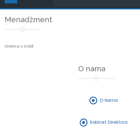
Menadžment
stranica u izradi
O nama
O Nama
Kabinet Direktora