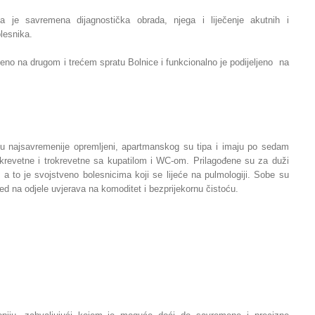
nja je savremena dijagnostička obrada, njega i liječenje akutnih i
olesnika.
teno na drugom i trećem spratu Bolnice i funkcionalno je podijeljeno na
su najsavremenije opremljeni, apartmanskog su tipa i imaju po sedam
revetne i trokrevetne sa kupatilom i WC-om. Prilagođene su za duži
 a to je svojstveno bolesnicima koji se lijeće na pulmologiji. Sobe su
gled na odjele uvjerava na komoditet i bezprijekornu čistoću.