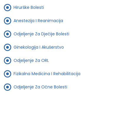
Hirurške Bolesti
Anestezija I Reanimacija
Odjeljenje Za Dječije Bolesti
Ginekologija I Akušerstvo
Odjeljenje Za ORL
Fizikalna Medicina I Rehabilitacija
Odjeljenje Za Očne Bolesti