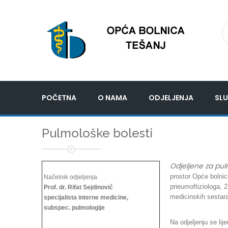
POČETNA
O NAMA
ODJELJENJA
SLU
Pulmološke bolesti
Odjeljene za pul
prostor Opće bolnic
Načelnik odjeljenja
pneumoftiziologa, 2
Prof. dr. Rifat Sejdinović
medicinskih sestara
specijalista interne medicine,
subspec. pulmologije
Na odjeljenju se li