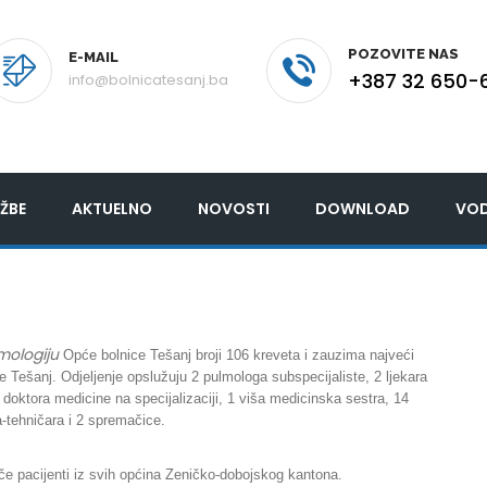
POZOVITE NAS
E-MAIL
+387 32 650-
info@bolnicatesanj.ba
ŽBE
AKTUELNO
NOVOSTI
DOWNLOAD
VOD
mologiju
Opće bolnice Tešanj broji 106 kreveta i zauzima najveći
e Tešanj. Odjeljenje opslužuju 2 pulmologa subspecijaliste, 2 ljekara
 doktora medicine na specijalizaciji, 1 viša medicinska sestra, 14
-tehničara i 2 spremačice.
ječe pacijenti iz svih općina Zeničko-dobojskog kantona.