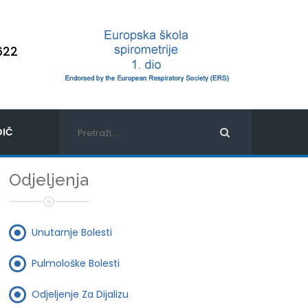
622
IČ
Odjeljenja
Unutarnje Bolesti
Pulmološke Bolesti
Odjeljenje Za Dijalizu