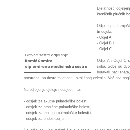
Djelatnost odjelje
kroničnih plućnih b
Odjeljenje je smješ
tri odjela:
- Odjel A
- Odjel B i
- Odjel C.
Glavna sestra odjeljenja
Ramić Samira
Odjel A i Odjel C 
diplomirana medicinska sestra
soba. Sobe su dvok
boravak pacijenata,
prostrane, sa dosta svjetlosti i okolišnog zelenila. Već prvi po
Na odjeljenju djeluju i odsjeci, i to:
- odsjek za akutne pulmološke bolesti,
- odsjek za hronične pulmološke bolesti,
- odsjek za maligne pulmološke bolesti i
- odsjek za endoskopiju.