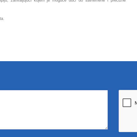
kopiju, zahvaljujući kojem je moguće doći do savremene i precizne
ta.