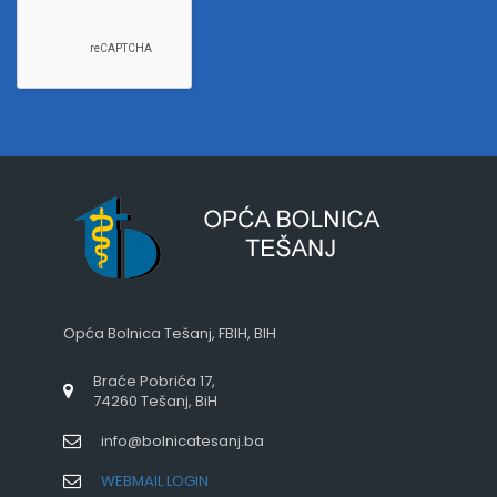
Opća Bolnica Tešanj, FBIH, BIH
Braće Pobrića 17,
74260 Tešanj, BiH
info@bolnicatesanj.ba
WEBMAIL LOGIN