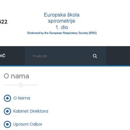
622
IČ
O nama
O Nama
Kabinet Direktora
Upravni Odbor