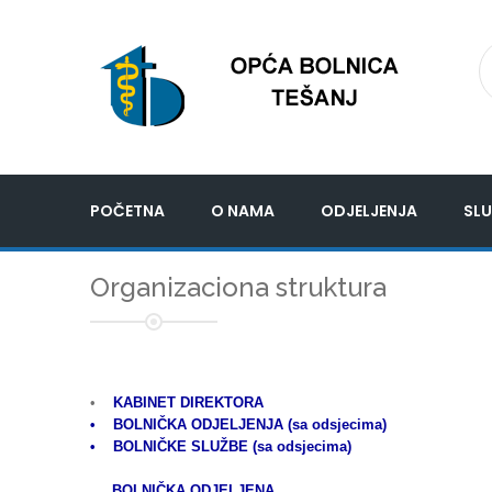
POČETNA
O NAMA
ODJELJENJA
SLU
Organizaciona struktura
•
KABINET DIREKTORA
• BOLNIČKA ODJELJENJA (sa odsjecima)
• BOLNIČKE SLUŽBE (sa odsjecima)
BOLNIČKA ODJELJENA