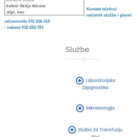
Salkić-Škiljo Mirela
Kontakt telefoni:
dipl. oec
- načelnik službe i
glavni
računovođa 032 656-310
- nabava 032 652-783
Službe
Laboratorijska
Dijagnostika
Mikrobiologija
Služba Za Transfuziju
Krvi