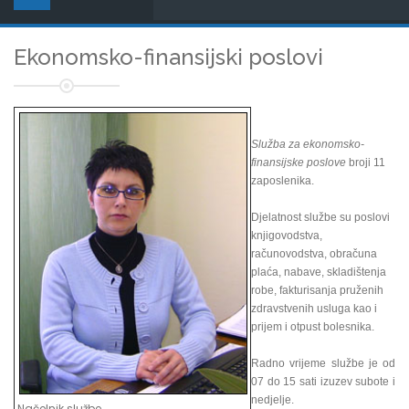
Ekonomsko-finansijski poslovi
Služba za ekonomsko-
finansijske poslove
broji 11
zaposlenika.
Djelatnost službe su poslovi
knjigovodstva,
računovodstva, obračuna
plaća, nabave, skladištenja
robe, fakturisanja pruženih
zdravstvenih usluga kao i
prijem i otpust bolesnika.
Radno vrijeme službe je od
07 do 15 sati izuzev subote i
nedjelje.
Načelnik službe