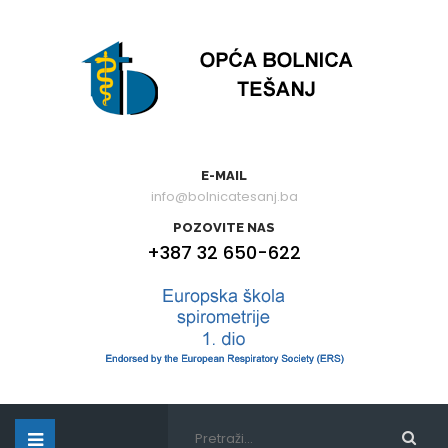
E-MAIL
info@bolnicatesanj.ba
POZOVITE NAS
+387 32 650-622