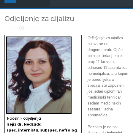
Odjeljenje za dijalizu
Odjeljenje za dijalizu
nalazi se na
drugom spratu Opće
bolnice Tešanj koje
broji 11 kreveta,
odnosno 11 aparata za
hemodijalizu, a u kojem
je pored ljekara
specijaliste zaposlen
još jedan diplomirani
medicinski tehničar,
sedam medicinskih
sestara i jedna
spremačica.
Načelnik odjeljenja
Irejiz dr. Nedžada
Poznato je da na
spec. internista, subspec. nefrolog
dijalizu idu bolesnici