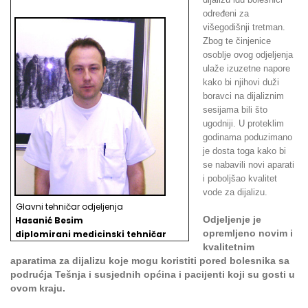
određeni za
višegodišnji tretman.
Zbog te činjenice
osoblje ovog odjeljenja
ulaže izuzetne napore
kako bi njihovi duži
boravci na dijaliznim
sesijama bili što
ugodniji. U proteklim
godinama poduzimano
je dosta toga kako bi
se nabavili novi aparati
i poboljšao kvalitet
vode za dijalizu.
Glavni tehničar odjeljenja
Odjeljenje je
Hasanić Besim
opremljeno novim i
d
iplomirani medicinski tehničar
kvalitetnim
aparatima za dijalizu koje mogu koristiti pored bolesnika sa
podrućja Tešnja i susjednih općina i pacijenti koji su gosti u
ovom kraju.