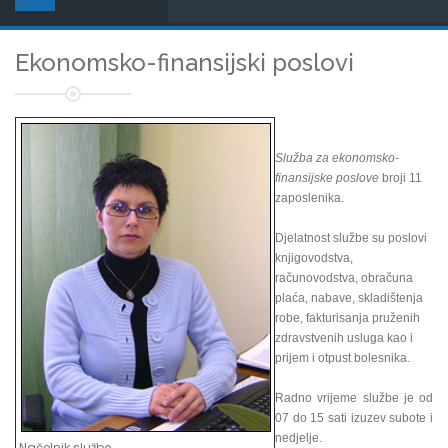
Ekonomsko-finansijski poslovi
Služba za ekonomsko-
finansijske poslove
broji 11
zaposlenika.
Djelatnost službe su poslovi
knjigovodstva,
računovodstva, obračuna
plaća, nabave, skladištenja
robe, fakturisanja pruženih
zdravstvenih usluga kao i
prijem i otpust bolesnika.
Radno vrijeme službe je od
07 do 15 sati izuzev subote i
nedjelje.
Načelnik službe