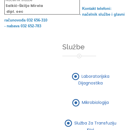
Salkić-Škiljo Mirela
Kontakt telefoni:
dipl. oec
- načelnik službe i
glavni
računovođa 032 656-310
- nabava 032 652-783
Službe
Laboratorijska
Dijagnostika
Mikrobiologija
Služba Za Transfuziju
Krvi