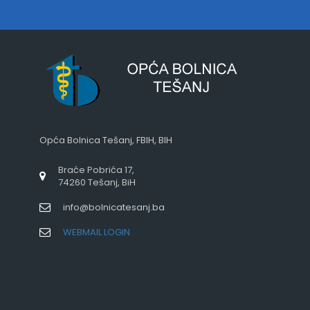
Opća Bolnica Tešanj, FBIH, BIH
Braće Pobrića 17,
74260 Tešanj, BiH
info@bolnicatesanj.ba
WEBMAIL LOGIN