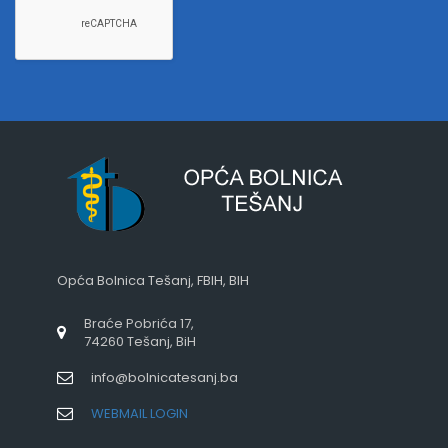
Opća Bolnica Tešanj, FBIH, BIH
Braće Pobrića 17,
74260 Tešanj, BiH
info@bolnicatesanj.ba
WEBMAIL LOGIN