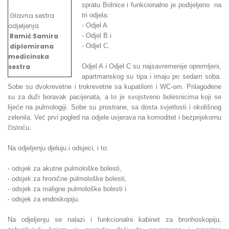
spratu Bolnice i funkcionalno je podijeljeno na
Glavna sestra
tri odjela:
odjeljenja
- Odjel A
Ramić Samira
- Odjel B i
diplomirana
- Odjel C.
medicinska
sestra
Odjel A i Odjel C su najsavremenije opremljeni,
apartmanskog su tipa i imaju po sedam soba.
Sobe su dvokrevetne i trokrevetne sa kupatilom i WC-om. Prilagođene
su za duži boravak pacijenata, a to je svojstveno bolesnicima koji se
lijeće na pulmologiji. Sobe su prostrane, sa dosta svjetlosti i okolišnog
zelenila. Već prvi pogled na odjele uvjerava na komoditet i bezprijekornu
čistoću.
Na odjeljenju djeluju i odsjeci, i to:
- odsjek za akutne pulmološke bolesti,
- odsjek za hronične pulmološke bolesti,
- odsjek za maligne pulmološke bolesti i
- odsjek za endoskopiju.
Na odjeljenju se nalazi i funkcionalni kabinet za bronhoskopiju,