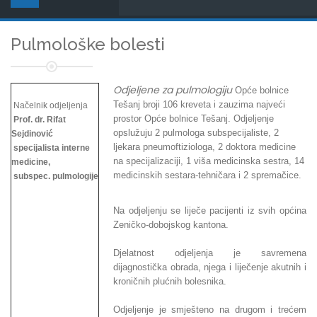
Pulmološke bolesti
Odjeljene za pulmologiju
Opće bolnice
Tešanj broji 106 kreveta i zauzima najveći
Načelnik odjeljenja
prostor Opće bolnice Tešanj. Odjeljenje
Prof. dr. Rifat
opslužuju 2 pulmologa subspecijaliste, 2
Sejdinović
ljekara pneumoftiziologa, 2 doktora medicine
specijalista interne
na specijalizaciji, 1 viša medicinska sestra, 14
medicine,
medicinskih sestara-tehničara i 2 spremačice.
subspec. pulmologije
Na odjeljenju se liječe pacijenti iz svih općina
Zeničko-dobojskog kantona.
Djelatnost odjeljenja je savremena
dijagnostička obrada, njega i liječenje akutnih i
kroničnih plućnih bolesnika.
Odjeljenje je smješteno na drugom i trećem