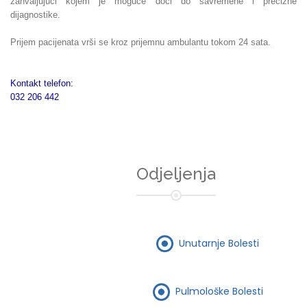
zahvaljujući kojem je moguće doći do savremene i precizne
dijagnostike.
Prijem pacijenata vrši se kroz prijemnu ambulantu tokom 24 sata.
Kontakt telefon:
032 206 442
Odjeljenja
Unutarnje Bolesti
Pulmološke Bolesti