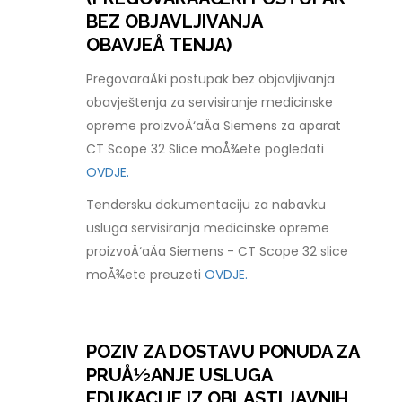
BEZ OBJAVLJIVANJA
OBAVJEÅ TENJA)
PregovaraÄki postupak bez objavljivanja
obavještenja za servisiranje medicinske
opreme proizvoÄ‘aÄa Siemens za aparat
CT Scope 32 Slice moÅ¾ete pogledati
OVDJE.
Tendersku dokumentaciju za nabavku
usluga servisiranja medicinske opreme
proizvoÄ‘aÄa Siemens - CT Scope 32 slice
moÅ¾ete preuzeti
OVDJE.
POZIV ZA DOSTAVU PONUDA ZA
PRUÅ½ANJE USLUGA
EDUKACIJE IZ OBLASTI JAVNIH