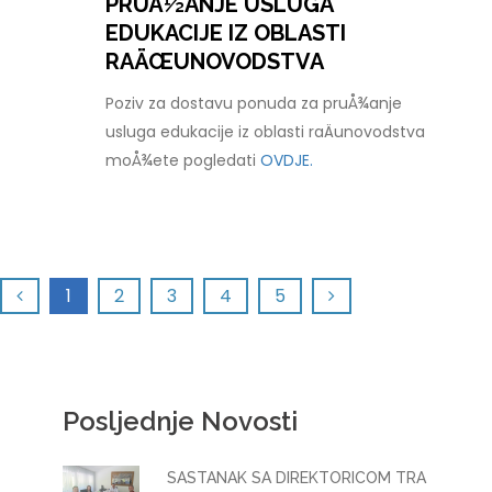
PRUÅ½ANJE USLUGA
EDUKACIJE IZ OBLASTI
RAÄŒUNOVODSTVA
Poziv za dostavu ponuda za pruÅ¾anje
usluga edukacije iz oblasti raÄunovodstva
moÅ¾ete pogledati
OVDJE.
1
2
3
4
5
Posljednje Novosti
SASTANAK SA DIREKTORICOM TRA