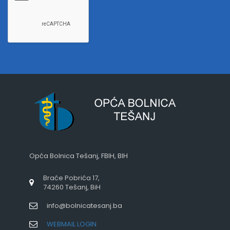
Opća Bolnica Tešanj, FBIH, BIH
Braće Pobrića 17,
74260 Tešanj, BiH
info@bolnicatesanj.ba
WEBMAIL LOGIN