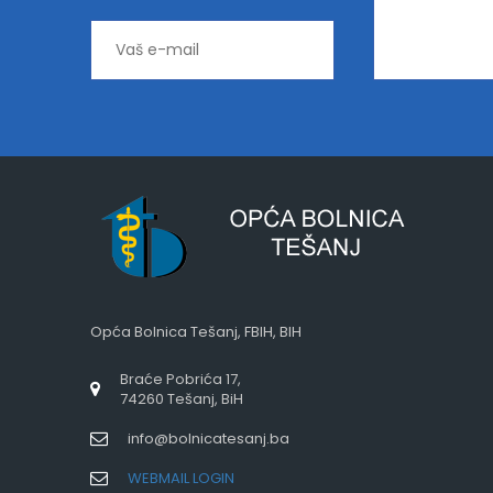
Opća Bolnica Tešanj, FBIH, BIH
Braće Pobrića 17,
74260 Tešanj, BiH
info@bolnicatesanj.ba
WEBMAIL LOGIN