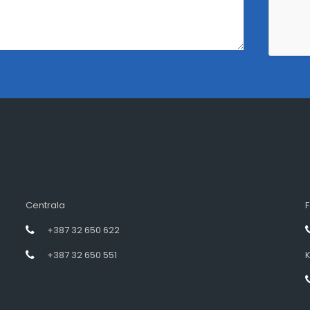
Centrala
F
+387 32 650 622
+387 32 650 551
K