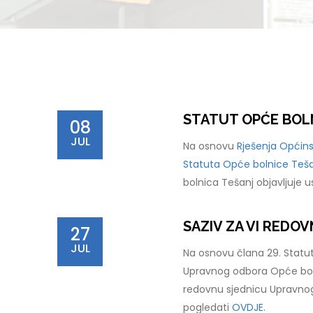
STATUT OPĆE BOL
08
JUL
Na osnovu
Rješenja Općins
Statuta Opće bolnice Tešan
bolnica Tešanj objavljuje 
SAZIV ZA VI REDO
27
JUL
Na osnovu člana 29. Statut
Upravnog odbora Opće boln
redovnu sjednicu Upravnog
pogledati
OVDJE.