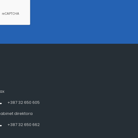
ax
+387 32 650 605
abinet direktora
+387 32 650 662