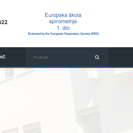
622
IČ