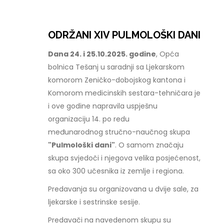
ODRŽANI XIV PULMOLOŠKI DANI
Dana 24. i 25.10.2025. godine
, Opća
bolnica Tešanj u saradnji sa Ljekarskom
komorom Zeničko-dobojskog kantona i
Komorom medicinskih sestara-tehničara je
i ove godine napravila uspješnu
organizaciju 14. po redu
međunarodnog stručno-naučnog skupa
"Pulmološki dani"
. O samom značaju
skupa svjedoči i njegova velika posjećenost,
sa oko 300 učesnika iz zemlje i regiona.
Predavanja su organizovana u dvije sale, za
ljekarske i sestrinske sesije.
Predavači na navedenom skupu su