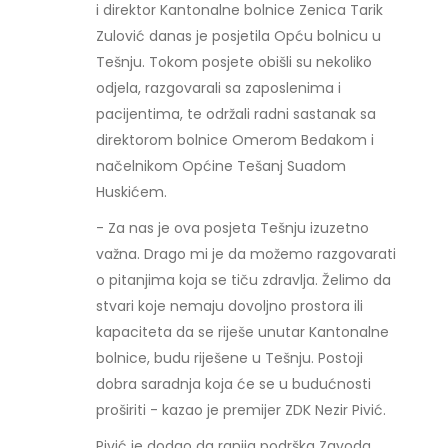
i direktor Kantonalne bolnice Zenica Tarik
Zulović danas je posjetila Opću bolnicu u
Tešnju. Tokom posjete obišli su nekoliko
odjela, razgovarali sa zaposlenima i
pacijentima, te održali radni sastanak sa
direktorom bolnice Omerom Bedakom i
načelnikom Općine Tešanj Suadom
Huskićem.
- Za nas je ova posjeta Tešnju izuzetno
važna. Drago mi je da možemo razgovarati
o pitanjima koja se tiču zdravlja. Želimo da
stvari koje nemaju dovoljno prostora ili
kapaciteta da se riješe unutar Kantonalne
bolnice, budu riješene u Tešnju. Postoji
dobra saradnja koja će se u budućnosti
proširiti - kazao je premijer ZDK Nezir Pivić.
Pivić je dodao da ranija podrška Zavoda