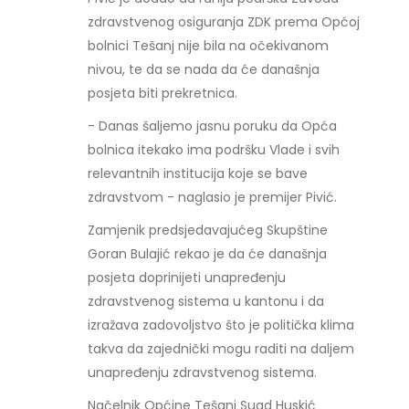
zdravstvenog osiguranja ZDK prema Općoj
bolnici Tešanj nije bila na očekivanom
nivou, te da se nada da će današnja
posjeta biti prekretnica.
- Danas šaljemo jasnu poruku da Opća
bolnica itekako ima podršku Vlade i svih
relevantnih institucija koje se bave
zdravstvom - naglasio je premijer Pivić.
Zamjenik predsjedavajućeg Skupštine
Goran Bulajić rekao je da će današnja
posjeta doprinijeti unapređenju
zdravstvenog sistema u kantonu i da
izražava zadovoljstvo što je politička klima
takva da zajednički mogu raditi na daljem
unapređenju zdravstvenog sistema.
Načelnik Općine Tešanj Suad Huskić