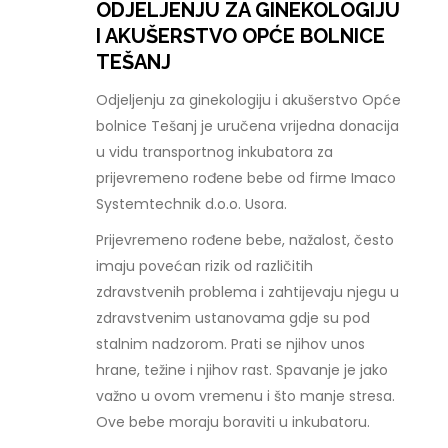
ODJELJENJU ZA GINEKOLOGIJU
I AKUŠERSTVO OPĆE BOLNICE
TEŠANJ
Odjeljenju za ginekologiju i akušerstvo Opće
bolnice Tešanj je uručena vrijedna donacija
u vidu transportnog inkubatora za
prijevremeno rođene bebe od firme Imaco
Systemtechnik d.o.o. Usora.
Prijevremeno rođene bebe, nažalost, često
imaju povećan rizik od različitih
zdravstvenih problema i zahtijevaju njegu u
zdravstvenim ustanovama gdje su pod
stalnim nadzorom. Prati se njihov unos
hrane, težine i njihov rast. Spavanje je jako
važno u ovom vremenu i što manje stresa.
Ove bebe moraju boraviti u inkubatoru.