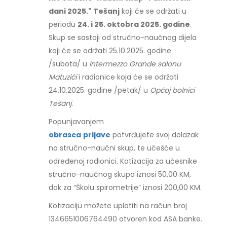
dani 2025." Tešanj
koji će se održati u
periodu
24. i 25. oktobra 2025. godine
.
Skup se sastoji od stručno-naučnog dijela
koji će se održati 25.10.2025. godine
/subota/ u
Intermezzo Grande salonu
Matuzići
i radionice koja će se održati
24.10.2025. godine /petak/ u
Općoj bolnici
Tešanj
.
Popunjavanjem
obrasca
prijave
potvrđujete svoj dolazak
na stručno-naučni skup, te učešće u
određenoj radionici. Kotizacija za učesnike
stručno-naučnog skupa iznosi 50,00 KM,
dok za “Školu spirometrije” iznosi 200,00 KM.
Kotizaciju možete uplatiti na račun broj
1346651006764490 otvoren kod ASA banke.