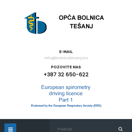
E-MAIL
info@bolnicatesanj.ba
POZOVITE NAS
+387 32 650-622