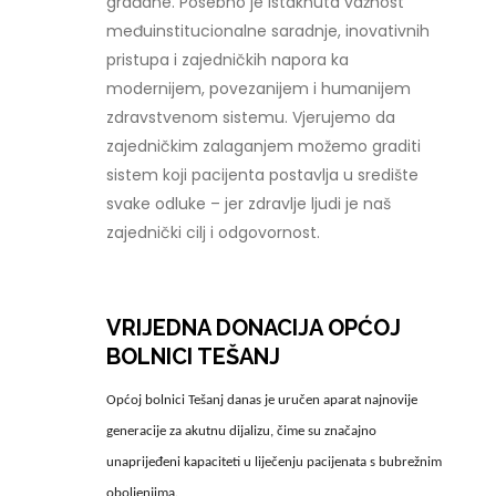
građane. Posebno je istaknuta važnost
međuinstitucionalne saradnje, inovativnih
pristupa i zajedničkih napora ka
modernijem, povezanijem i humanijem
zdravstvenom sistemu. Vjerujemo da
zajedničkim zalaganjem možemo graditi
sistem koji pacijenta postavlja u središte
svake odluke – jer zdravlje ljudi je naš
zajednički cilj i odgovornost.
VRIJEDNA DONACIJA OPĆOJ
BOLNICI TEŠANJ
Općoj bolnici Tešanj danas je uručen aparat najnovije
generacije za akutnu dijalizu, čime su značajno
unaprijeđeni kapaciteti u liječenju pacijenata s bubrežnim
oboljenjima.