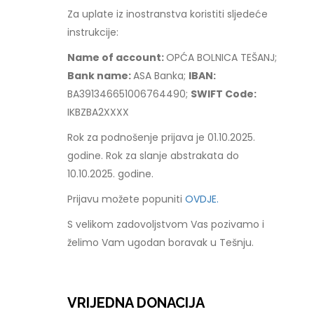
Za uplate iz inostranstva koristiti sljedeće
instrukcije:
Name of account:
OPĆA BOLNICA TEŠANJ;
Bank name:
ASA Banka;
IBAN:
BA391346651006764490;
SWIFT Code:
IKBZBA2XXXX
Rok za podnošenje prijava je 01.10.2025.
godine. Rok za slanje abstrakata do
10.10.2025. godine.
Prijavu možete popuniti
OVDJE.
S velikom zadovoljstvom Vas pozivamo i
želimo Vam ugodan boravak u Tešnju.
VRIJEDNA DONACIJA