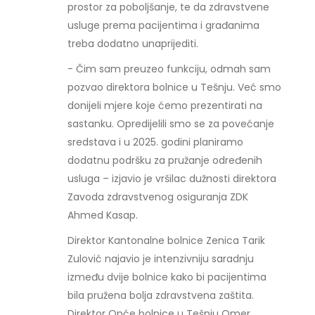
prostor za poboljšanje, te da zdravstvene
usluge prema pacijentima i građanima
treba dodatno unaprijediti.
- Čim sam preuzeo funkciju, odmah sam
pozvao direktora bolnice u Tešnju. Već smo
donijeli mjere koje ćemo prezentirati na
sastanku. Opredijelili smo se za povećanje
sredstava i u 2025. godini planiramo
dodatnu podršku za pružanje određenih
usluga – izjavio je vršilac dužnosti direktora
Zavoda zdravstvenog osiguranja ZDK
Ahmed Kasap.
Direktor Kantonalne bolnice Zenica Tarik
Zulović najavio je intenzivniju saradnju
između dvije bolnice kako bi pacijentima
bila pružena bolja zdravstvena zaštita.
Direktor Opće bolnice u Tešnju Omer