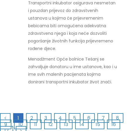
Transportni inkubator osigurava nesmetan
i pouzdan prijevoz do zdravstvenih
ustanova u kojima će prijevremenim
bebicama biti omogućena adekvatna
zdravstvena njega i koja neće dozvoliti
pogoršanje životnih funkcija prijevremeno
rođene djece.
Menadžment Opće bolnice Tešanj se
zahvaljuje donatoru u ime ustanove, kao i u
ime svih malenih pacijenata kojima
donirani transportni inkubator život znači.
1
2
3
4
5
6
7
8
9
10
11
12
13
14
15
16
17