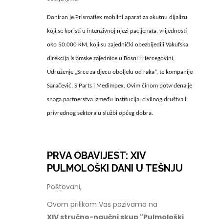
Doniran je Prismaflex mobilni aparat za akutnu dijalizu
koji se koristi u intenzivnoj njezi pacijenata, vrijednosti
oko 50.000 KM, koji su zajednički obezbijedili Vakufska
direkcija Islamske zajednice u Bosni i Hercegovini,
Udruženje „Srce za djecu oboljelu od raka“, te kompanije
Saračević, S Parts i Medimpex. Ovim činom potvrđena je
snaga partnerstva između institucija, civilnog društva i
privrednog sektora u službi općeg dobra.
PRVA OBAVIJEST: XIV
PULMOLOŠKI DANI U TEŠNJU
Poštovani,
Ovom prilikom Vas pozivamo na
XIV stručno-naučni skup "Pulmološki