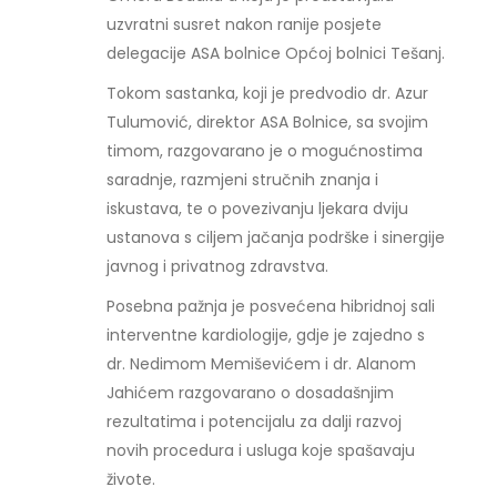
uzvratni susret nakon ranije posjete
delegacije ASA bolnice Općoj bolnici Tešanj.
Tokom sastanka, koji je predvodio dr. Azur
Tulumović, direktor ASA Bolnice, sa svojim
timom, razgovarano je o mogućnostima
saradnje, razmjeni stručnih znanja i
iskustava, te o povezivanju ljekara dviju
ustanova s ciljem jačanja podrške i sinergije
javnog i privatnog zdravstva.
Posebna pažnja je posvećena hibridnoj sali
interventne kardiologije, gdje je zajedno s
dr. Nedimom Memiševićem i dr. Alanom
Jahićem razgovarano o dosadašnjim
rezultatima i potencijalu za dalji razvoj
novih procedura i usluga koje spašavaju
živote.