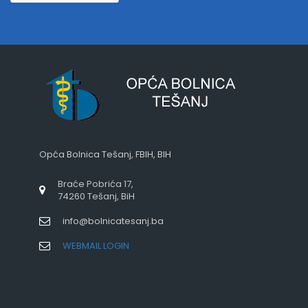
Opća Bolnica Tešanj, FBIH, BIH
Braće Pobrića 17,
74260 Tešanj, BiH
info@bolnicatesanj.ba
WEBMAIL LOGIN