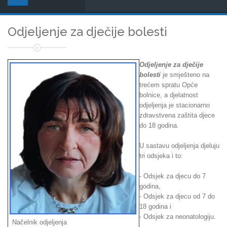
Odjeljenje za dječije bolesti
Odjeljenje za dječije
bolesti
je smješteno na
trećem spratu Opće
bolnice, a djelatnost
odjeljenja je stacionarno
zdravstvena zaštita djece
do 18 godina.
U sastavu odjeljenja djeluju
tri odsjeka i to:
- Odsjek za djecu do 7
godina,
- Odsjek za djecu od 7 do
18 godina i
- Odsjek za neonatologiju.
Načelnik odjeljenja