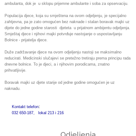
ambulanta, dok je u sklopu prijemne ambulante i soba za opservaciju.
Populacija djece, koja su smještena na ovom odjeljenju, je specijalno
zahtjevna, pa je zato omogućen bez naknade i stalan boravak majki uz
dijete do jedne godine starosti djeteta u prijatnom ambijentu odjeljenja.
Smještaj djece i njihovi majki potvrđuje nastojanje o uspostavljanju
Bolnice - prijatelja djece.
Duže zadržavanje djece na ovom odjeljenju nastoji se maksimalno
reducirati. Medicinski slučajevi se pretežno tretiraju prema principu rada
dnevne bolnice. To je djeci, a i njihovim porodicama, znatno
prihvatljivije.
Boravak majki uz djete starije od jedne godine omogućen je uz
naknadu.
:
Kontakt telefon
032 650-187, lokal 213 i 216
Odjeljenja