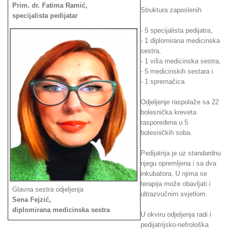
Prim. dr. Fatima Ramić,
Struktura zaposlenih
specijalista pedijatar
- 5 specijalista pedijatra,
- 1 diplomirana medicinska
sestra,
- 1 viša medicinska sestra,
- 5 medicinskih sestara i
- 1 spremačica
Odjeljenje raspolaže sa 22
bolesnička kreveta
raspoređena u 5
bolesničkih soba.
Pedijatrija je uz standardnu
njegu opremljena i sa dva
inkubatora. U njima se
terapija može obavljati i
Glavna sestra odjeljenja
ultrazvučnim svjetlom.
Sena Fejzić,
diplomirana medicinska sestra
U okviru odjeljenja radi i
pedijatrijsko-nefrološka