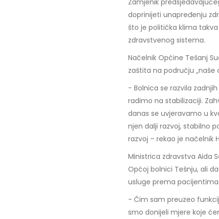
Zamjenik predsjedavajućeg
doprinijeti unapređenju zd
što je politička klima tak
zdravstvenog sistema.
Načelnik Općine Tešanj Sua
zaštita na području „naše 
- Bolnica se razvila zadnji
radimo na stabilizaciji. Zah
danas se uvjeravamo u kva
njen dalji razvoj, stabiln
razvoj – rekao je načelnik 
Ministrica zdravstva Aida S
Općoj bolnici Tešnju, ali d
usluge prema pacijentima 
- Čim sam preuzeo funkcij
smo donijeli mjere koje će