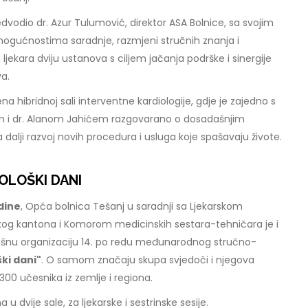
dvodio dr. Azur Tulumović, direktor ASA Bolnice, sa svojim
ogućnostima saradnje, razmjeni stručnih znanja i
 ljekara dviju ustanova s ciljem jačanja podrške i sinergije
va.
 hibridnoj sali interventne kardiologije, gdje je zajedno s
i dr. Alanom Jahićem razgovarano o dosadašnjim
a dalji razvoj novih procedura i usluga koje spašavaju živote.
OLOŠKI DANI
odine
, Opća bolnica Tešanj u saradnji sa Ljekarskom
g kantona i Komorom medicinskih sestara-tehničara je i
ešnu organizaciju 14. po redu međunarodnog stručno-
ki dani"
. O samom značaju skupa svjedoči i njegova
300 učesnika iz zemlje i regiona.
 dvije sale, za ljekarske i sestrinske sesije.