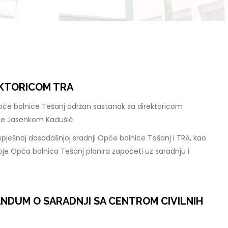
EKTORICOM TRA
pće bolnice Tešanj održan sastanak sa direktoricom
je Jasenkom Kadušić.
spješnoj dosadašnjoj sradnji Opće bolnice Tešanj i TRA, kao
je Opća bolnica Tešanj planira započeti uz saradnju i
NDUM O SARADNJI SA CENTROM CIVILNIH