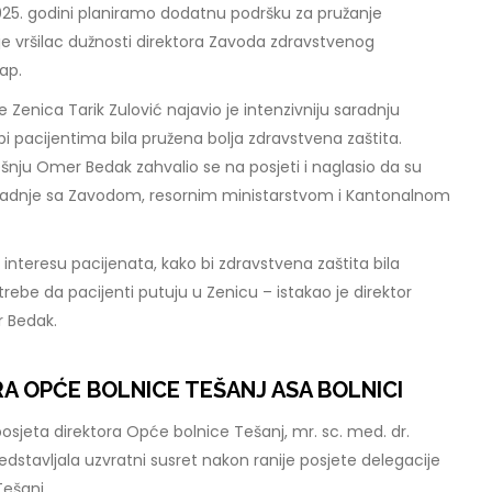
025. godini planiramo dodatnu podršku za pružanje
 je vršilac dužnosti direktora Zavoda zdravstvenog
sap.
 Zenica Tarik Zulović najavio je intenzivniju saradnju
bi pacijentima bila pružena bolja zdravstvena zaštita.
šnju Omer Bedak zahvalio se na posjeti i naglasio da su
aradnje sa Zavodom, resornim ministarstvom i Kantonalnom
u interesu pacijenata, kako bi zdravstvena zaštita bila
rebe da pacijenti putuju u Zenicu – istakao je direktor
r Bedak.
A OPĆE BOLNICE TEŠANJ ASA BOLNICI
 posjeta direktora Opće bolnice Tešanj, mr. sc. med. dr.
dstavljala uzvratni susret nakon ranije posjete delegacije
Tešanj.