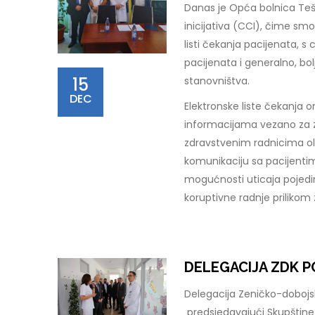
Danas je Opća bolnica Teš
inicijativa (CCI), čime sm
listi čekanja pacijenata, 
pacijenata i generalno, bo
15
stanovništva.
DEC
Elektronske liste čekanja o
informacijama vezano za z
zdravstvenim radnicima ol
komunikaciju sa pacijenti
mogućnosti uticaja pojedi
koruptivne radnje prilikom
DELEGACIJA ZDK P
Delegacija Zeničko-dobojsko
predsjedavajući Skupštine