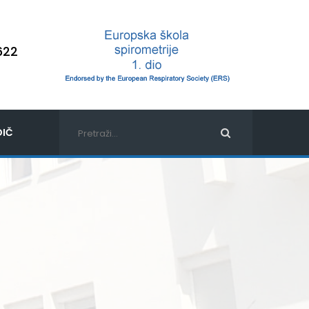
622
IČ