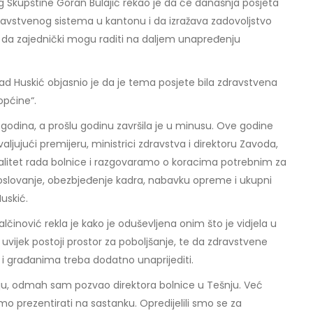
 Skupštine Goran Bulajić rekao je da će današnja posjeta
ravstvenog sistema u kantonu i da izražava zadovoljstvo
va da zajednički mogu raditi na daljem unapređenju
d Huskić objasnio je da je tema posjete bila zdravstvena
općine“.
h godina, a prošlu godinu završila je u minusu. Ove godine
valjujući premijeru, ministrici zdravstva i direktoru Zavoda,
litet rada bolnice i razgovaramo o koracima potrebnim za
o poslovanje, obezbjeđenje kadra, nabavku opreme i ukupni
Huskić.
alčinović rekla je kako je oduševljena onim što je vidjela u
a uvijek postoji prostor za poboljšanje, te da zdravstvene
i građanima treba dodatno unaprijediti.
u, odmah sam pozvao direktora bolnice u Tešnju. Već
mo prezentirati na sastanku. Opredijelili smo se za