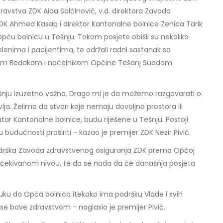
dravstva ZDK Aida Salčinović, v.d. direktora Zavoda
DK Ahmed Kasap i direktor Kantonalne bolnice Zenica Tarik
 Opću bolnicu u Tešnju. Tokom posjete obišli su nekoliko
slenima i pacijentima, te održali radni sastanak sa
om Bedakom i načelnikom Općine Tešanj Suadom
ešnju izuzetno važna. Drago mi je da možemo razgovarati o
vlja. Želimo da stvari koje nemaju dovoljno prostora ili
tar Kantonalne bolnice, budu riješene u Tešnju. Postoji
 budućnosti proširiti - kazao je premijer ZDK Nezir Pivić.
podrška Zavoda zdravstvenog osiguranja ZDK prema Općoj
a očekivanom nivou, te da se nada da će današnja posjeta
uku da Opća bolnica itekako ima podršku Vlade i svih
e se bave zdravstvom - naglasio je premijer Pivić.