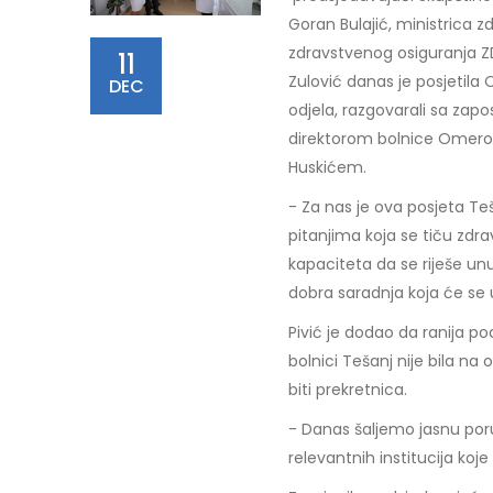
Goran Bulajić, ministrica z
zdravstvenog osiguranja Z
11
Zulović danas je posjetila
DEC
odjela, razgovarali sa zapo
direktorom bolnice Omer
Huskićem.
- Za nas je ova posjeta T
pitanjima koja se tiču zdra
kapaciteta da se riješe unu
dobra saradnja koja će se u
Pivić je dodao da ranija 
bolnici Tešanj nije bila n
biti prekretnica.
- Danas šaljemo jasnu por
relevantnih institucija koj