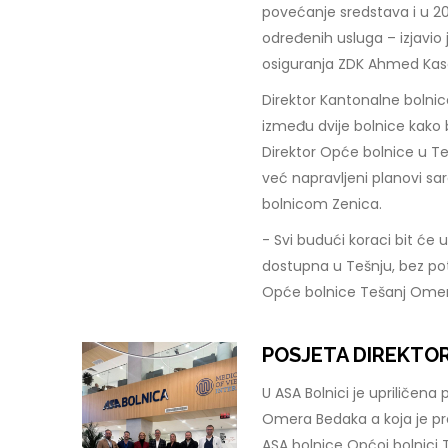
povećanje sredstava i u 2
određenih usluga – izjavio
osiguranja ZDK Ahmed Ka
Direktor Kantonalne bolnice
između dvije bolnice kako 
Direktor Opće bolnice u Te
već napravljeni planovi s
bolnicom Zenica.
- Svi budući koraci bit će 
dostupna u Tešnju, bez pot
Opće bolnice Tešanj Ome
POSJETA DIREKTOR
U ASA Bolnici je upriličena
Omera Bedaka a koja je pre
ASA bolnice Općoj bolnici 