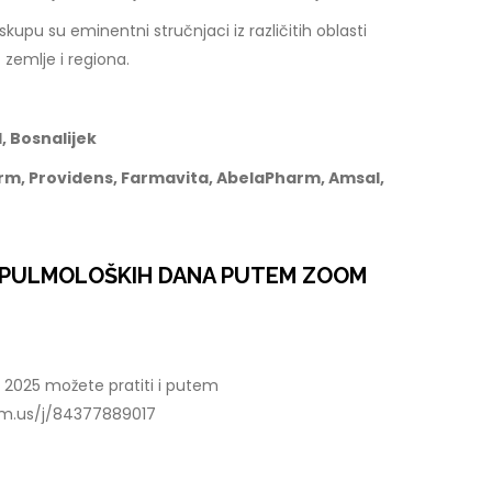
pu su eminentni stručnjaci iz različitih oblasti
 zemlje i regiona.
, Bosnalijek
rm, Providens, Farmavita, AbelaPharm, Amsal,
E PULMOLOŠKIH DANA PUTEM ZOOM
2025 možete pratiti i putem
oom.us/j/84377889017