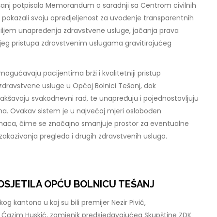
anj potpisala Memorandum o saradnji sa Centrom civilnih
o pokazali svoju opredjeljenost za uvođenje transparentnih
s ciljem unapređenja zdravstvene usluge, jačanja prava
ljeg pristupa zdravstvenim uslugama gravitirajućeg
mogućavaju pacijentima brži i kvalitetniji pristup
dravstvene usluge u Općoj Bolnici Tešanj, dok
akšavaju svakodnevni rad, te unapređuju i pojednostavljuju
ma. Ovakav sistem je u najvećoj mjeri oslobođen
naca, čime se značajno smanjuje prostor za eventualne
 zakazivanja pregleda i drugih zdravstvenih usluga.
OSJETILA OPĆU BOLNICU TEŠANJ
g kantona u koj su bili premijer Nezir Pivić,
 Ćazim Huskić, zamjenik predsjedavajućeg Skupštine ZDK