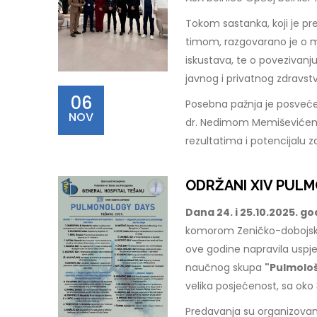
Tokom sastanka, koji je pre
timom, razgovarano je o m
iskustava, te o povezivanju
javnog i privatnog zdravst
06
Posebna pažnja je posvećena
NOV
dr. Nedimom Memiševićem 
rezultatima i potencijalu z
ODRŽANI XIV PULM
Dana 24. i 25.10.2025. g
komorom Zeničko-dobojsko
ove godine napravila uspj
naučnog skupa
"Pulmološ
velika posjećenost, sa oko 
Predavanja su organizovana u