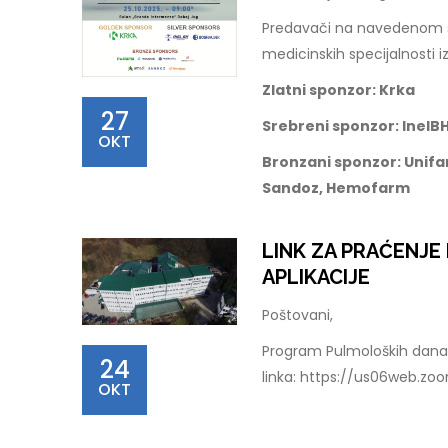
Predavači na navedenom sku
medicinskih specijalnosti iz
Zlatni sponzor: Krka
27
Srebreni sponzor: InelBH
OKT
Bronzani sponzor: Unifa
Sandoz, Hemofarm
LINK ZA PRAĆENJ
APLIKACIJE
Poštovani,
Program Pulmoloških dana 
24
linka: https://us06web.z
OKT