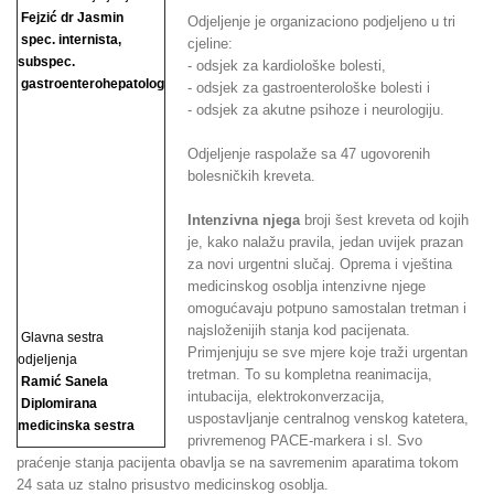
Fejzić dr Jasmin
Odjeljenje je organizaciono podjeljeno u tri
spec. internista,
cjeline:
subspec.
- odsjek za kardiološke bolesti,
gastroenterohepatolog
- odsjek za gastroenterološke bolesti i
- odsjek za akutne psihoze i neurologiju.
Odjeljenje raspolaže sa 47 ugovorenih
bolesničkih kreveta.
Intenzivna njega
broji šest kreveta od kojih
je, kako nalažu pravila, jedan uvijek prazan
za novi urgentni slučaj. Oprema i vještina
medicinskog osoblja intenzivne njege
omogućavaju potpuno samostalan tretman i
najsloženijih stanja kod pacijenata.
Glavna sestra
Primjenjuju se sve mjere koje traži urgentan
odjeljenja
tretman. To su kompletna reanimacija,
Ramić Sanela
intubacija, elektrokonverzacija,
Diplomirana
uspostavljanje centralnog venskog katetera,
medicinska sestra
privremenog PACE-markera i sl. Svo
praćenje stanja pacijenta obavlja se na savremenim aparatima tokom
24 sata uz stalno prisustvo medicinskog osoblja.