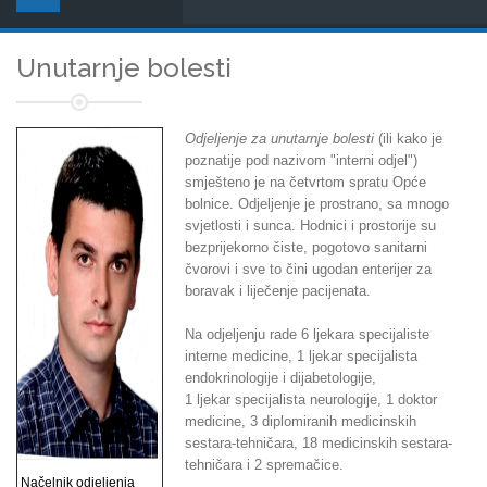
Unutarnje bolesti
Odjeljenje za unutarnje bolesti
(ili kako je
poznatije pod nazivom "interni odjel")
smješteno je na četvrtom spratu Opće
bolnice. Odjeljenje je prostrano, sa mnogo
svjetlosti i sunca. Hodnici i prostorije su
bezprijekorno čiste, pogotovo sanitarni
čvorovi i sve to čini ugodan enterijer za
boravak i liječenje pacijenata.
Na odjeljenju rade 6 ljekara specijaliste
interne medicine, 1 ljekar specijalista
endokrinologije i dijabetologije,
1 ljekar specijalista neurologije, 1 doktor
medicine, 3 diplomiranih medicinskih
sestara-tehničara, 18 medicinskih sestara-
tehničara i 2 spremačice.
Načelnik odjeljenja