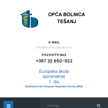
E-MAIL
info@bolnicatesanj.ba
POZOVITE NAS
+387 32 650-622