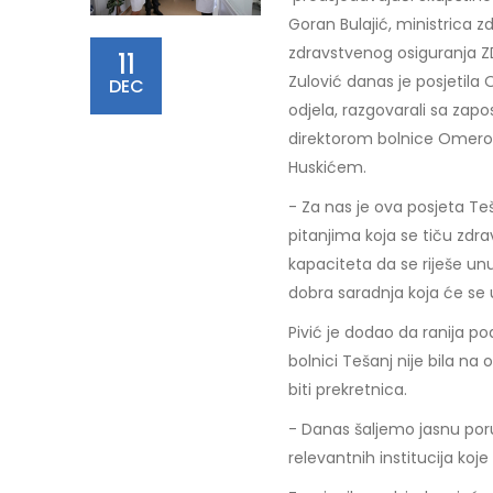
Goran Bulajić, ministrica z
zdravstvenog osiguranja Z
11
Zulović danas je posjetila
DEC
odjela, razgovarali sa zapo
direktorom bolnice Omer
Huskićem.
- Za nas je ova posjeta T
pitanjima koja se tiču zdra
kapaciteta da se riješe unu
dobra saradnja koja će se u
Pivić je dodao da ranija 
bolnici Tešanj nije bila n
biti prekretnica.
- Danas šaljemo jasnu por
relevantnih institucija koj