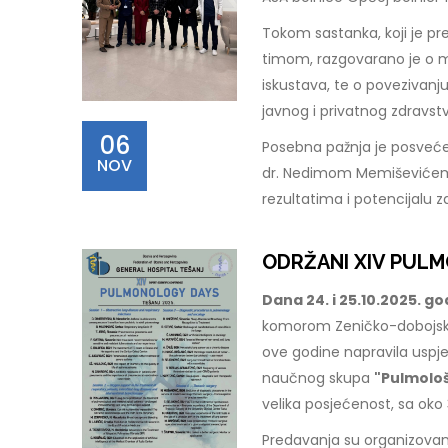
Tokom sastanka, koji je pre
timom, razgovarano je o m
iskustava, te o povezivanju
javnog i privatnog zdravst
06
Posebna pažnja je posvećena
NOV
dr. Nedimom Memiševićem 
rezultatima i potencijalu z
ODRŽANI XIV PULM
Dana 24. i 25.10.2025. g
komorom Zeničko-dobojsko
ove godine napravila uspj
naučnog skupa
"Pulmološ
velika posjećenost, sa oko 
Predavanja su organizovana u