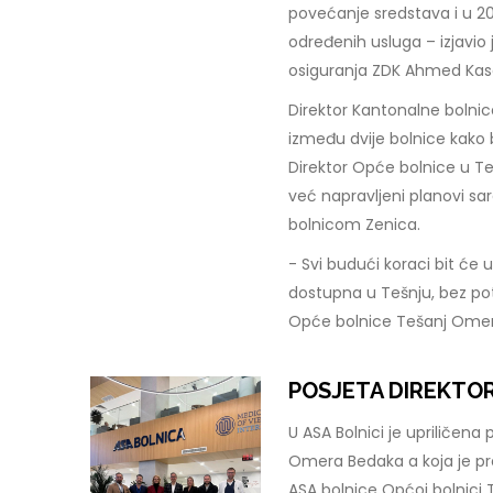
povećanje sredstava i u 2
određenih usluga – izjavio
osiguranja ZDK Ahmed Ka
Direktor Kantonalne bolnice
između dvije bolnice kako 
Direktor Opće bolnice u Te
već napravljeni planovi s
bolnicom Zenica.
- Svi budući koraci bit će 
dostupna u Tešnju, bez pot
Opće bolnice Tešanj Ome
POSJETA DIREKTOR
U ASA Bolnici je upriličena
Omera Bedaka a koja je pre
ASA bolnice Općoj bolnici 