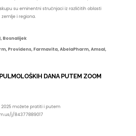
pu su eminentni stručnjaci iz različitih oblasti
 zemlje i regiona.
, Bosnalijek
rm, Providens, Farmavita, AbelaPharm, Amsal,
E PULMOLOŠKIH DANA PUTEM ZOOM
2025 možete pratiti i putem
oom.us/j/84377889017