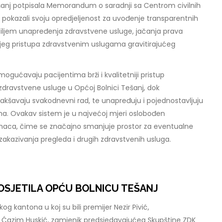
anj potpisala Memorandum o saradnji sa Centrom civilnih
o pokazali svoju opredjeljenost za uvođenje transparentnih
s ciljem unapređenja zdravstvene usluge, jačanja prava
ljeg pristupa zdravstvenim uslugama gravitirajućeg
mogućavaju pacijentima brži i kvalitetniji pristup
dravstvene usluge u Općoj Bolnici Tešanj, dok
akšavaju svakodnevni rad, te unapređuju i pojednostavljuju
ma. Ovakav sistem je u najvećoj mjeri oslobođen
naca, čime se značajno smanjuje prostor za eventualne
 zakazivanja pregleda i drugih zdravstvenih usluga.
OSJETILA OPĆU BOLNICU TEŠANJ
g kantona u koj su bili premijer Nezir Pivić,
 Ćazim Huskić, zamjenik predsjedavajućeg Skupštine ZDK