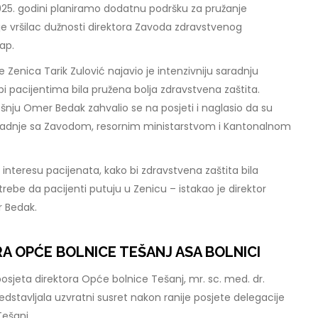
025. godini planiramo dodatnu podršku za pružanje
 je vršilac dužnosti direktora Zavoda zdravstvenog
sap.
 Zenica Tarik Zulović najavio je intenzivniju saradnju
bi pacijentima bila pružena bolja zdravstvena zaštita.
šnju Omer Bedak zahvalio se na posjeti i naglasio da su
aradnje sa Zavodom, resornim ministarstvom i Kantonalnom
u interesu pacijenata, kako bi zdravstvena zaštita bila
rebe da pacijenti putuju u Zenicu – istakao je direktor
r Bedak.
A OPĆE BOLNICE TEŠANJ ASA BOLNICI
 posjeta direktora Opće bolnice Tešanj, mr. sc. med. dr.
dstavljala uzvratni susret nakon ranije posjete delegacije
Tešanj.