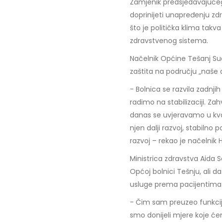
Zamjenik predsjedavajućeg
doprinijeti unapređenju zd
što je politička klima tak
zdravstvenog sistema.
Načelnik Općine Tešanj Sua
zaštita na području „naše 
- Bolnica se razvila zadnji
radimo na stabilizaciji. Zah
danas se uvjeravamo u kva
njen dalji razvoj, stabiln
razvoj – rekao je načelnik 
Ministrica zdravstva Aida S
Općoj bolnici Tešnju, ali d
usluge prema pacijentima 
- Čim sam preuzeo funkcij
smo donijeli mjere koje će