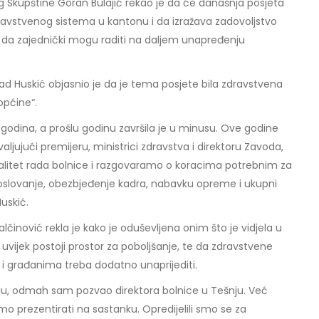
 Skupštine Goran Bulajić rekao je da će današnja posjeta
ravstvenog sistema u kantonu i da izražava zadovoljstvo
va da zajednički mogu raditi na daljem unapređenju
d Huskić objasnio je da je tema posjete bila zdravstvena
općine“.
h godina, a prošlu godinu završila je u minusu. Ove godine
valjujući premijeru, ministrici zdravstva i direktoru Zavoda,
litet rada bolnice i razgovaramo o koracima potrebnim za
o poslovanje, obezbjeđenje kadra, nabavku opreme i ukupni
Huskić.
alčinović rekla je kako je oduševljena onim što je vidjela u
a uvijek postoji prostor za poboljšanje, te da zdravstvene
i građanima treba dodatno unaprijediti.
u, odmah sam pozvao direktora bolnice u Tešnju. Već
mo prezentirati na sastanku. Opredijelili smo se za