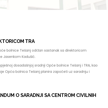
EKTORICOM TRA
pće bolnice Tešanj održan sastanak sa direktoricom
je Jasenkom Kadušić.
spješnoj dosadašnjoj sradnji Opće bolnice Tešanj i TRA, kao
je Opća bolnica Tešanj planira započeti uz saradnju i
NDUM O SARADNJI SA CENTROM CIVILNIH