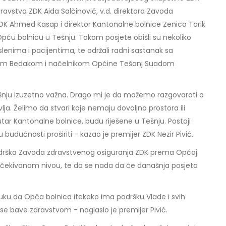
dravstva ZDK Aida Salčinović, v.d. direktora Zavoda
DK Ahmed Kasap i direktor Kantonalne bolnice Zenica Tarik
 Opću bolnicu u Tešnju. Tokom posjete obišli su nekoliko
slenima i pacijentima, te održali radni sastanak sa
om Bedakom i načelnikom Općine Tešanj Suadom
ešnju izuzetno važna. Drago mi je da možemo razgovarati o
vlja. Želimo da stvari koje nemaju dovoljno prostora ili
tar Kantonalne bolnice, budu riješene u Tešnju. Postoji
 budućnosti proširiti - kazao je premijer ZDK Nezir Pivić.
podrška Zavoda zdravstvenog osiguranja ZDK prema Općoj
a očekivanom nivou, te da se nada da će današnja posjeta
uku da Opća bolnica itekako ima podršku Vlade i svih
e se bave zdravstvom - naglasio je premijer Pivić.