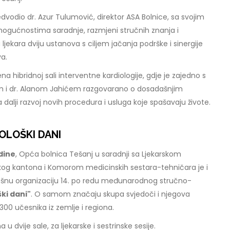
dvodio dr. Azur Tulumović, direktor ASA Bolnice, sa svojim
ogućnostima saradnje, razmjeni stručnih znanja i
 ljekara dviju ustanova s ciljem jačanja podrške i sinergije
va.
 hibridnoj sali interventne kardiologije, gdje je zajedno s
i dr. Alanom Jahićem razgovarano o dosadašnjim
a dalji razvoj novih procedura i usluga koje spašavaju živote.
OLOŠKI DANI
odine
, Opća bolnica Tešanj u saradnji sa Ljekarskom
g kantona i Komorom medicinskih sestara-tehničara je i
ešnu organizaciju 14. po redu međunarodnog stručno-
ki dani"
. O samom značaju skupa svjedoči i njegova
300 učesnika iz zemlje i regiona.
 dvije sale, za ljekarske i sestrinske sesije.