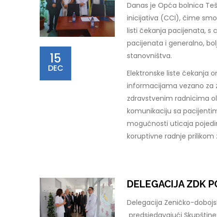
Danas je Opća bolnica Teš
inicijativa (CCI), čime sm
listi čekanja pacijenata, 
pacijenata i generalno, bo
15
stanovništva.
DEC
Elektronske liste čekanja o
informacijama vezano za z
zdravstvenim radnicima ol
komunikaciju sa pacijenti
mogućnosti uticaja pojedi
koruptivne radnje prilikom
DELEGACIJA ZDK P
Delegacija Zeničko-dobojsko
predsjedavajući Skupštine