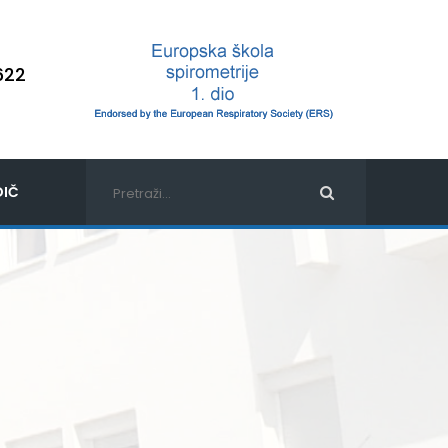
622
IČ