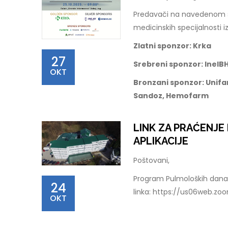
Predavači na navedenom sku
medicinskih specijalnosti iz
Zlatni sponzor: Krka
27
Srebreni sponzor: InelBH
OKT
Bronzani sponzor: Unifa
Sandoz, Hemofarm
LINK ZA PRAĆENJ
APLIKACIJE
Poštovani,
Program Pulmoloških dana 
24
linka: https://us06web.z
OKT