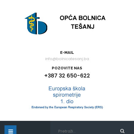
E-MAIL
info@bolnicatesanj.ba
POZOVITE NAS
+387 32 650-622