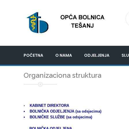
POČETNA
O NAMA
ODJELJENJA
SLU
Organizaciona struktura
•
KABINET DIREKTORA
• BOLNIČKA ODJELJENJA (sa odsjecima)
• BOLNIČKE SLUŽBE (sa odsjecima)
BOLNIČKA ODJELJENA