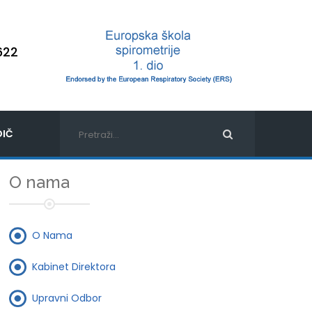
622
IČ
O nama
O Nama
Kabinet Direktora
Upravni Odbor