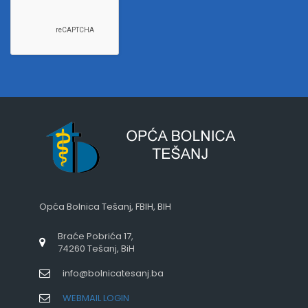
Opća Bolnica Tešanj, FBIH, BIH
Braće Pobrića 17,
74260 Tešanj, BiH
info@bolnicatesanj.ba
WEBMAIL LOGIN