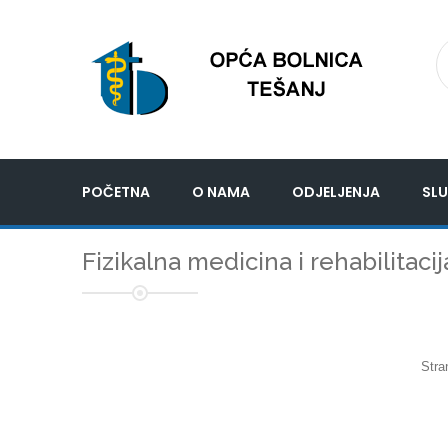
POČETNA
O NAMA
ODJELJENJA
SLU
Fizikalna medicina i rehabilitacij
Stra