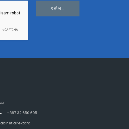
POŠALJI
ax
+387 32 650 605
abinet direktora