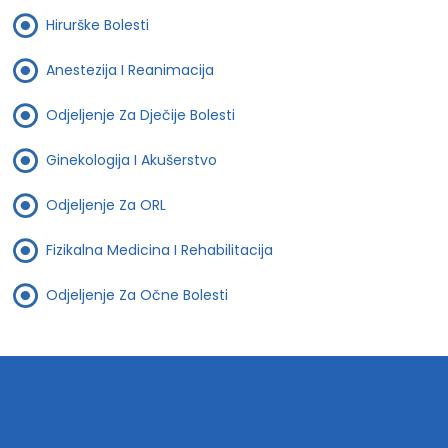
Hirurške Bolesti
Anestezija I Reanimacija
Odjeljenje Za Dječije Bolesti
Ginekologija I Akušerstvo
Odjeljenje Za ORL
Fizikalna Medicina I Rehabilitacija
Odjeljenje Za Očne Bolesti