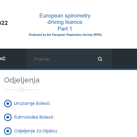
622
IČ
Odjeljenja
Unutarnje Bolesti
Pulmološke Bolesti
Odjeljenje Za Dijalizu