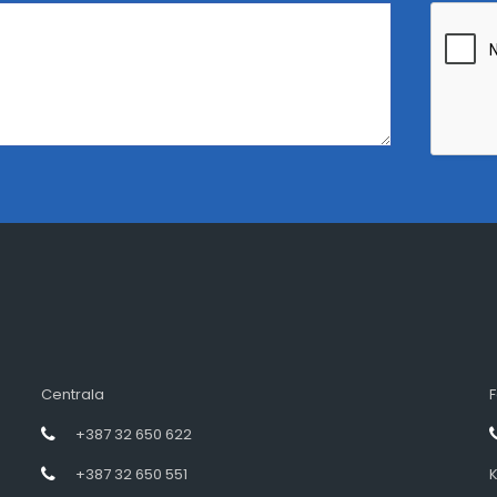
Centrala
F
+387 32 650 622
+387 32 650 551
K