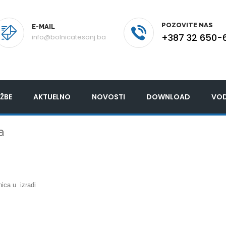
POZOVITE NAS
E-MAIL
+387 32 650-
info@bolnicatesanj.ba
ŽBE
AKTUELNO
NOVOSTI
DOWNLOAD
VOD
a
nica u izradi