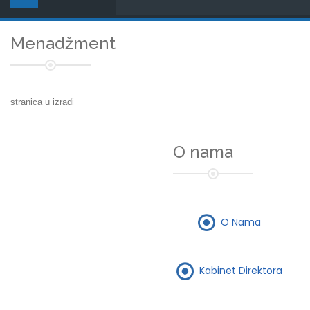
Menadžment
stranica u izradi
O nama
O Nama
Kabinet Direktora