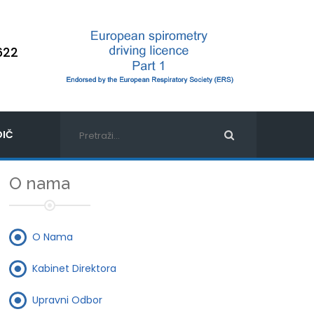
622
IČ
O nama
O Nama
Kabinet Direktora
Upravni Odbor