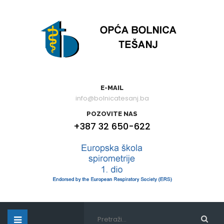
E-MAIL
info@bolnicatesanj.ba
POZOVITE NAS
+387 32 650-622