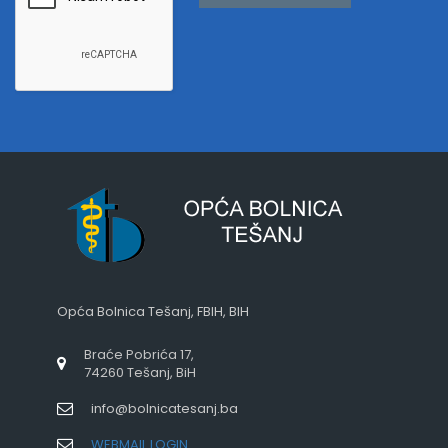
Opća Bolnica Tešanj, FBIH, BIH
Braće Pobrića 17,
74260 Tešanj, BiH
info@bolnicatesanj.ba
WEBMAIL LOGIN