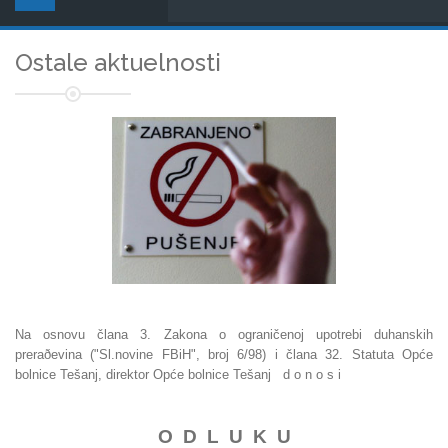
Ostale aktuelnosti
Na osnovu člana 3. Zakona o ograničenoj upotrebi duhanskih
preraðevina ("Sl.novine FBiH", broj 6/98) i člana 32. Statuta Opće
bolnice Tešanj, direktor Opće bolnice Tešanj d o n o s i
O D L U K U