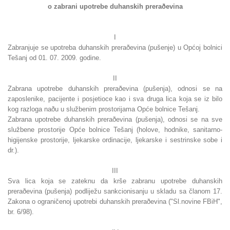
o zabrani upotrebe duhanskih preraðevina
I
Zabranjuje se upotreba duhanskih preraðevina (pušenje) u Općoj bolnici
Tešanj od 01. 07. 2009. godine.
II
Zabrana upotrebe duhanskih preraðevina (pušenja), odnosi se na
zaposlenike, pacijente i posjetioce kao i sva druga lica koja se iz bilo
kog razloga naðu u službenim prostorijama Opće bolnice Tešanj.
Zabrana upotrebe duhanskih preraðevina (pušenja), odnosi se na sve
službene prostorije Opće bolnice Tešanj (holove, hodnike, sanitarno-
higijenske prostorije, ljekarske ordinacije, ljekarske i sestrinske sobe i
dr.).
III
Sva lica koja se zateknu da krše zabranu upotrebe duhanskih
preraðevina (pušenja) podliježu sankcionisanju u skladu sa članom 17.
Zakona o ograničenoj upotrebi duhanskih preraðevina ("Sl.novine FBiH",
br. 6/98).