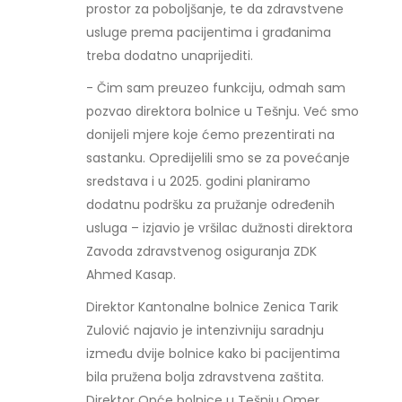
prostor za poboljšanje, te da zdravstvene
usluge prema pacijentima i građanima
treba dodatno unaprijediti.
- Čim sam preuzeo funkciju, odmah sam
pozvao direktora bolnice u Tešnju. Već smo
donijeli mjere koje ćemo prezentirati na
sastanku. Opredijelili smo se za povećanje
sredstava i u 2025. godini planiramo
dodatnu podršku za pružanje određenih
usluga – izjavio je vršilac dužnosti direktora
Zavoda zdravstvenog osiguranja ZDK
Ahmed Kasap.
Direktor Kantonalne bolnice Zenica Tarik
Zulović najavio je intenzivniju saradnju
između dvije bolnice kako bi pacijentima
bila pružena bolja zdravstvena zaštita.
Direktor Opće bolnice u Tešnju Omer