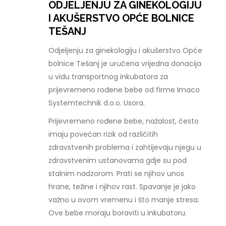
ODJELJENJU ZA GINEKOLOGIJU
I AKUŠERSTVO OPĆE BOLNICE
TEŠANJ
Odjeljenju za ginekologiju i akušerstvo Opće
bolnice Tešanj je uručena vrijedna donacija
u vidu transportnog inkubatora za
prijevremeno rođene bebe od firme Imaco
Systemtechnik d.o.o. Usora.
Prijevremeno rođene bebe, nažalost, često
imaju povećan rizik od različitih
zdravstvenih problema i zahtijevaju njegu u
zdravstvenim ustanovama gdje su pod
stalnim nadzorom. Prati se njihov unos
hrane, težine i njihov rast. Spavanje je jako
važno u ovom vremenu i što manje stresa.
Ove bebe moraju boraviti u inkubatoru.