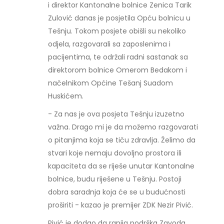
i direktor Kantonalne bolnice Zenica Tarik
Zulović danas je posjetila Opću bolnicu u
Tešnju. Tokom posjete obišli su nekoliko
odjela, razgovarali sa zaposlenima i
pacijentima, te održali radni sastanak sa
direktorom bolnice Omerom Bedakom i
načelnikom Općine Tešanj Suadom
Huskićem.
- Za nas je ova posjeta Tešnju izuzetno
važna. Drago mi je da možemo razgovarati
o pitanjima koja se tiču zdravlja. Želimo da
stvari koje nemaju dovoljno prostora ili
kapaciteta da se riješe unutar Kantonalne
bolnice, budu riješene u Tešnju. Postoji
dobra saradnja koja će se u budućnosti
proširiti - kazao je premijer ZDK Nezir Pivić.
Pivić je dodao da ranija podrška Zavoda