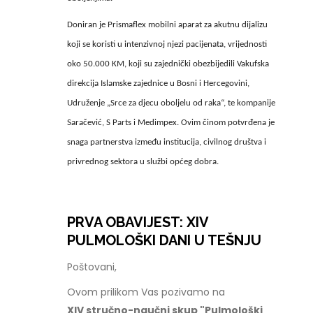
Doniran je Prismaflex mobilni aparat za akutnu dijalizu
koji se koristi u intenzivnoj njezi pacijenata, vrijednosti
oko 50.000 KM, koji su zajednički obezbijedili Vakufska
direkcija Islamske zajednice u Bosni i Hercegovini,
Udruženje „Srce za djecu oboljelu od raka“, te kompanije
Saračević, S Parts i Medimpex. Ovim činom potvrđena je
snaga partnerstva između institucija, civilnog društva i
privrednog sektora u službi općeg dobra.
PRVA OBAVIJEST: XIV
PULMOLOŠKI DANI U TEŠNJU
Poštovani,
Ovom prilikom Vas pozivamo na
XIV stručno-naučni skup "Pulmološki