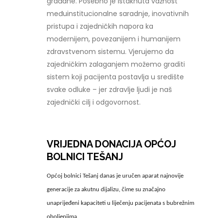
građane. Posebno je istaknuta važnost
međuinstitucionalne saradnje, inovativnih
pristupa i zajedničkih napora ka
modernijem, povezanijem i humanijem
zdravstvenom sistemu. Vjerujemo da
zajedničkim zalaganjem možemo graditi
sistem koji pacijenta postavlja u središte
svake odluke – jer zdravlje ljudi je naš
zajednički cilj i odgovornost.
VRIJEDNA DONACIJA OPĆOJ
BOLNICI TEŠANJ
Općoj bolnici Tešanj danas je uručen aparat najnovije
generacije za akutnu dijalizu, čime su značajno
unaprijeđeni kapaciteti u liječenju pacijenata s bubrežnim
oboljenjima.