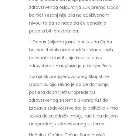
zdravstvenog osiguranja ZDK prema Općoj
bolnici Tešanj nije bila na očekivanom
nivou, te da se nada da će današnja
posjeta biti prekretnica.
- Danas šaljemo jasnu poruku da Opća
bolnica itekako ima podršku Vlade i svih
relevantnih institucija koje se bave
zdravstvom - naglasio je premijer Pivić.
Zamjenik predsjedavajućeg Skupštine
Goran Bulajić rekao je da će današnja
posjeta doprinijeti unapređenju
zdravstvenog sistema u kantonu i da
izražava zadovoljstvo što je politička klima
takva da zajednički mogu raditi na daljem
unapređenju zdravstvenog sistema.
Načelnik Općine Tešanj Suad Huskić