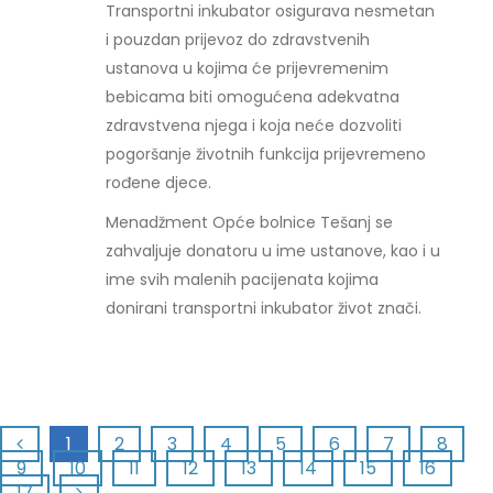
Transportni inkubator osigurava nesmetan
i pouzdan prijevoz do zdravstvenih
ustanova u kojima će prijevremenim
bebicama biti omogućena adekvatna
zdravstvena njega i koja neće dozvoliti
pogoršanje životnih funkcija prijevremeno
rođene djece.
Menadžment Opće bolnice Tešanj se
zahvaljuje donatoru u ime ustanove, kao i u
ime svih malenih pacijenata kojima
donirani transportni inkubator život znači.
1
2
3
4
5
6
7
8
9
10
11
12
13
14
15
16
17