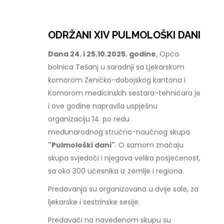
ODRŽANI XIV PULMOLOŠKI DANI
Dana 24. i 25.10.2025. godine
, Opća
bolnica Tešanj u saradnji sa Ljekarskom
komorom Zeničko-dobojskog kantona i
Komorom medicinskih sestara-tehničara je
i ove godine napravila uspješnu
organizaciju 14. po redu
međunarodnog stručno-naučnog skupa
"Pulmološki dani"
. O samom značaju
skupa svjedoči i njegova velika posjećenost,
sa oko 300 učesnika iz zemlje i regiona.
Predavanja su organizovana u dvije sale, za
ljekarske i sestrinske sesije.
Predavači na navedenom skupu su