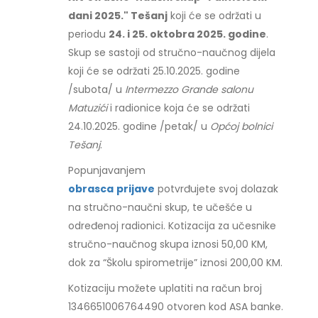
dani 2025." Tešanj
koji će se održati u
periodu
24. i 25. oktobra 2025. godine
.
Skup se sastoji od stručno-naučnog dijela
koji će se održati 25.10.2025. godine
/subota/ u
Intermezzo Grande salonu
Matuzići
i radionice koja će se održati
24.10.2025. godine /petak/ u
Općoj bolnici
Tešanj
.
Popunjavanjem
obrasca
prijave
potvrđujete svoj dolazak
na stručno-naučni skup, te učešće u
određenoj radionici. Kotizacija za učesnike
stručno-naučnog skupa iznosi 50,00 KM,
dok za “Školu spirometrije” iznosi 200,00 KM.
Kotizaciju možete uplatiti na račun broj
1346651006764490 otvoren kod ASA banke.