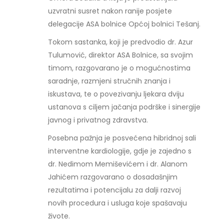
uzvratni susret nakon ranije posjete
delegacije ASA bolnice Općoj bolnici Tešanj.
Tokom sastanka, koji je predvodio dr. Azur
Tulumović, direktor ASA Bolnice, sa svojim
timom, razgovarano je o mogućnostima
saradnje, razmjeni stručnih znanja i
iskustava, te o povezivanju ljekara dviju
ustanova s ciljem jačanja podrške i sinergije
javnog i privatnog zdravstva.
Posebna pažnja je posvećena hibridnoj sali
interventne kardiologije, gdje je zajedno s
dr. Nedimom Memiševićem i dr. Alanom
Jahićem razgovarano o dosadašnjim
rezultatima i potencijalu za dalji razvoj
novih procedura i usluga koje spašavaju
živote.