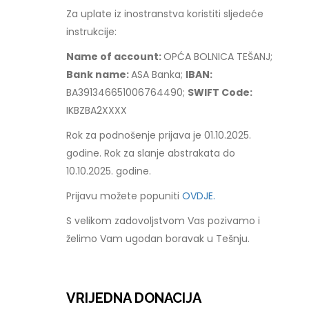
Za uplate iz inostranstva koristiti sljedeće
instrukcije:
Name of account:
OPĆA BOLNICA TEŠANJ;
Bank name:
ASA Banka;
IBAN:
BA391346651006764490;
SWIFT Code:
IKBZBA2XXXX
Rok za podnošenje prijava je 01.10.2025.
godine. Rok za slanje abstrakata do
10.10.2025. godine.
Prijavu možete popuniti
OVDJE.
S velikom zadovoljstvom Vas pozivamo i
želimo Vam ugodan boravak u Tešnju.
VRIJEDNA DONACIJA