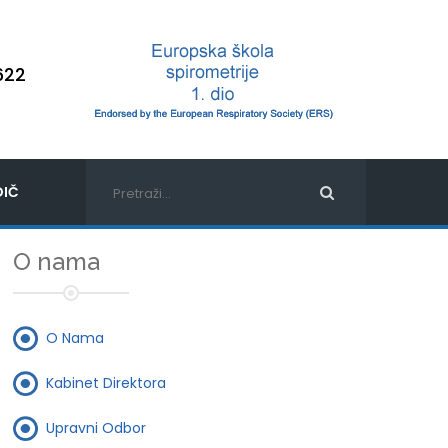
622
IČ
O nama
O Nama
Kabinet Direktora
Upravni Odbor