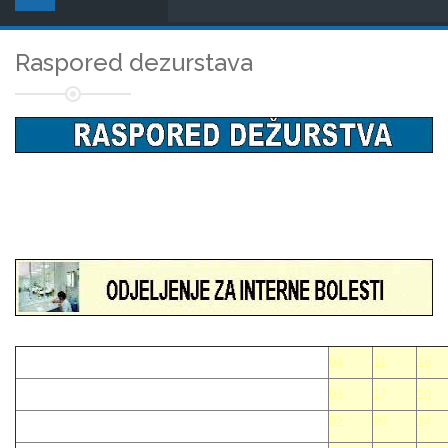
Raspored dezurstava
04
11
18
03
17
20
02
09
14