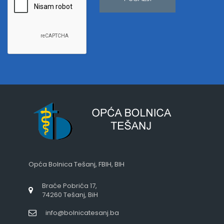
Opća Bolnica Tešanj, FBIH, BIH
Braće Pobrića 17,
74260 Tešanj, BiH
info@bolnicatesanj.ba