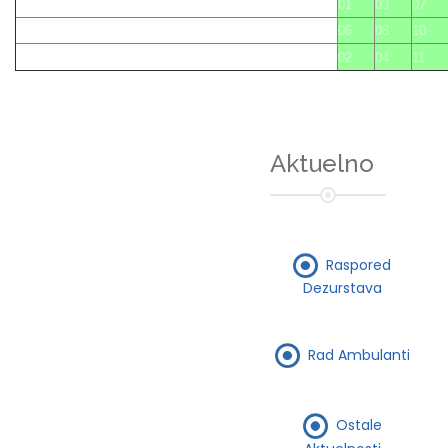
01
03
07
06
08
10
02
04
11
Aktuelno
Raspored
Dezurstava
Rad Ambulanti
Ostale