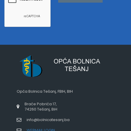
Opća Bolnica Tešanj, FBIH, BIH
Braće Pobrića 17,
74260 Tešanj, BiH
info@bolnicatesanj.ba
WEBMAIL LOGIN