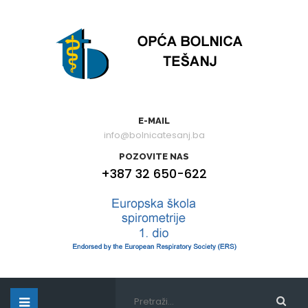
E-MAIL
info@bolnicatesanj.ba
POZOVITE NAS
+387 32 650-622