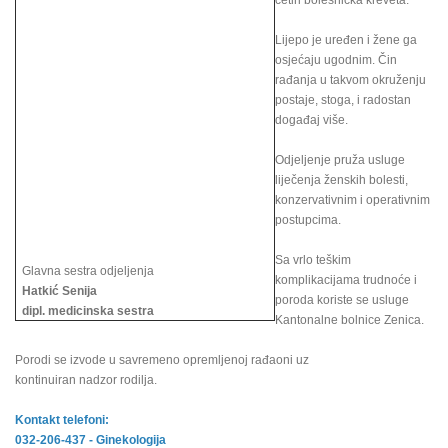
četiri bolesnička kreveta.
Lijepo je uređen i žene ga
osjećaju ugodnim. Čin
rađanja u takvom okruženju
postaje, stoga, i radostan
događaj više.
Odjeljenje pruža usluge
liječenja ženskih bolesti,
konzervativnim i operativnim
postupcima.
Sa vrlo teškim
Glavna sestra odjeljenja
komplikacijama trudnoće i
Hatkić Senija
poroda koriste se usluge
dipl. medicinska sestra
Kantonalne bolnice Zenica.
Porodi se izvode u savremeno opremljenoj rađaoni uz
kontinuiran nadzor rodilja.
Kontakt telefoni:
032-206-437 - Ginekologija