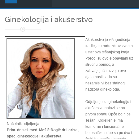
Ginekologija i akušerstvo
Akušerstvo je višegodišnja
tradicija u radu zdravstvenih
ustanova tešanjskog kraja.
Porodi su ovdje obavljani uz
stručnu pomoć, a
zahvaljujući razvoju ove
djelatnosti sada su
nezamislivi bez stalnog
nadzora ginekologa.
Odjeljenje za ginekologiju i
akušerstvo nalazi se na
prvom spratu Opće bolnice
Tešanj. Odjeljenje ima
Načelnik odjeljenja
komforne i funcionalne
Prim. dr. sci. med. Mešić Đogić dr Larisa,
bolesničke sobe sa po dva i
spec. ginekologije i akušerstva