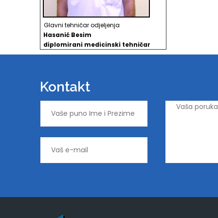
Glavni tehničar odjeljenja
Hasanić Besim
d
iplomirani medicinski tehničar
Kontakt