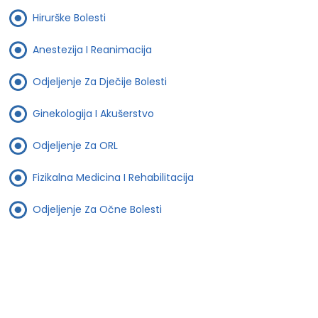
Hirurške Bolesti
Anestezija I Reanimacija
Odjeljenje Za Dječije Bolesti
Ginekologija I Akušerstvo
Odjeljenje Za ORL
Fizikalna Medicina I Rehabilitacija
Odjeljenje Za Očne Bolesti