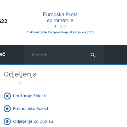
622
IČ
Odjeljenja
Unutarnje Bolesti
Pulmološke Bolesti
Odjeljenje Za Dijalizu