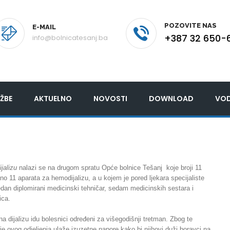
POZOVITE NAS
E-MAIL
+387 32 650-
info@bolnicatesanj.ba
ŽBE
AKTUELNO
NOVOSTI
DOWNLOAD
VOD
ijalizu
nalazi se na drugom spratu Opće bolnice Tešanj koje broji 11
no 11 aparata za hemodijalizu, a u kojem je pored ljekara specijaliste
edan diplomirani medicinski tehničar, sedam medicinskih sestara i
ica.
a dijalizu idu bolesnici određeni za višegodišnji tretman. Zbog te
je ovog odjeljenja ulaže izuzetne napore kako bi njihovi duži boravci na