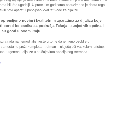
ijama bili što ugodniji. U proteklim godinama poduzimano je dosta toga
vili novi aparati i poboljšao kvalitet vode za dijalizu.
e opremljeno novim i kvalitetnim aparatima za dijalizu koje
ti pored bolesnika sa podrućja Tešnja i susjednih općina i
ji su gosti u ovom kraju.
ija rada na hemodijalizi jeste u tome da je njeno osoblje u
samostalno pruži kompletan tretman - uključujući vaskularni pristup,
upa, urgentne i dijalize u slučajevima specijalnog tretmana.
on: