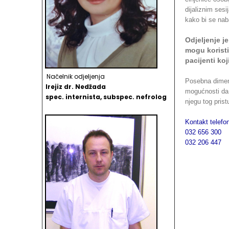
dijaliznim ses
kako bi se naba
Odjeljenje j
mogu koristi
pacijenti ko
Načelnik odjeljenja
Posebna dimenz
Irejiz dr. Nedžada
mogućnosti da 
spec. internista, subspec. nefrolog
njegu tog prist
Kontakt telef
032 656 300
032 206 447