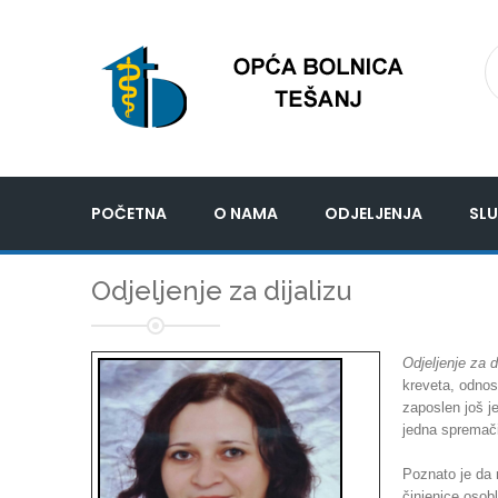
POČETNA
O NAMA
ODJELJENJA
SLU
Odjeljenje za dijalizu
Odjeljenje za d
kreveta, odnos
zaposlen još j
jedna spremač
Poznato je da n
činjenice osobl