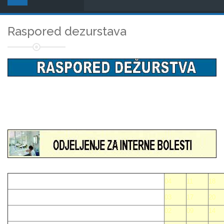
Raspored dezurstava
04
11
18
03
17
20
02
09
14