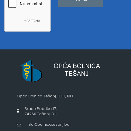
Opća Bolnica Tešanj, FBIH, BIH
Braće Pobrića 17,
74260 Tešanj, BiH
info@bolnicatesanj.ba