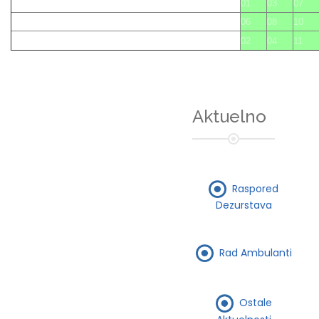
01
03
07
06
08
10
02
04
11
Aktuelno
Raspored
Dezurstava
Rad Ambulanti
Ostale