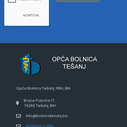
Opća Bolnica Tešanj, FBIH, BIH
Braće Pobrića 17,
74260 Tešanj, BiH
info@bolnicatesanj.ba
WEBMAIL LOGIN