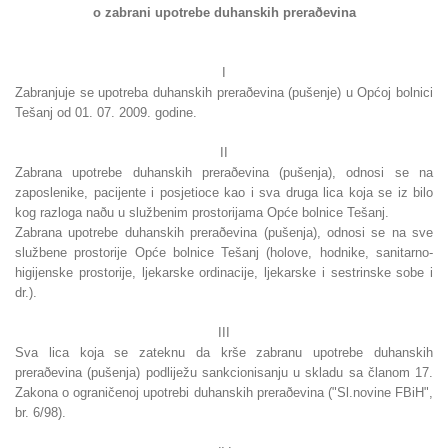
o zabrani upotrebe duhanskih preraðevina
I
Zabranjuje se upotreba duhanskih preraðevina (pušenje) u Općoj bolnici
Tešanj od 01. 07. 2009. godine.
II
Zabrana upotrebe duhanskih preraðevina (pušenja), odnosi se na
zaposlenike, pacijente i posjetioce kao i sva druga lica koja se iz bilo
kog razloga naðu u službenim prostorijama Opće bolnice Tešanj.
Zabrana upotrebe duhanskih preraðevina (pušenja), odnosi se na sve
službene prostorije Opće bolnice Tešanj (holove, hodnike, sanitarno-
higijenske prostorije, ljekarske ordinacije, ljekarske i sestrinske sobe i
dr.).
III
Sva lica koja se zateknu da krše zabranu upotrebe duhanskih
preraðevina (pušenja) podliježu sankcionisanju u skladu sa članom 17.
Zakona o ograničenoj upotrebi duhanskih preraðevina ("Sl.novine FBiH",
br. 6/98).