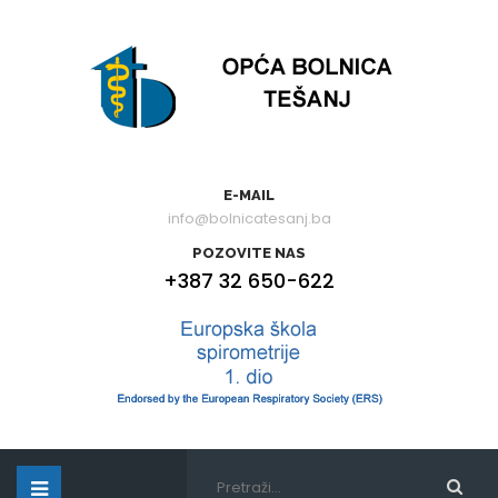
E-MAIL
info@bolnicatesanj.ba
POZOVITE NAS
+387 32 650-622