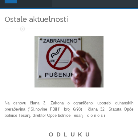
Ostale aktuelnosti
Na osnovu člana 3. Zakona o ograničenoj upotrebi duhanskih
preraðevina ("Sl.novine FBiH", broj 6/98) i člana 32. Statuta Opće
bolnice Tešanj, direktor Opće bolnice Tešanj d o n o s i
O D L U K U