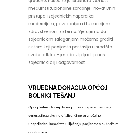
građane. Posebno je istaknuta važnost
međuinstitucionalne saradnje, inovativnih
pristupa i zajedničkih napora ka
modernijem, povezanijem i humanijem
zdravstvenom sistemu. Vjerujemo da
zajedničkim zalaganjem možemo graditi
sistem koji pacijenta postavlja u središte
svake odluke – jer zdravlje ljudi je naš
zajednički cilj i odgovornost.
VRIJEDNA DONACIJA OPĆOJ
BOLNICI TEŠANJ
Općoj bolnici Tešanj danas je uručen aparat najnovije
generacije za akutnu dijalizu, čime su značajno
unaprijeđeni kapaciteti u liječenju pacijenata s bubrežnim
oboljenjima.