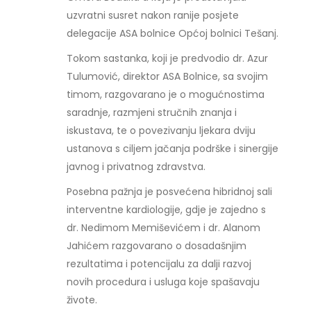
uzvratni susret nakon ranije posjete
delegacije ASA bolnice Općoj bolnici Tešanj.
Tokom sastanka, koji je predvodio dr. Azur
Tulumović, direktor ASA Bolnice, sa svojim
timom, razgovarano je o mogućnostima
saradnje, razmjeni stručnih znanja i
iskustava, te o povezivanju ljekara dviju
ustanova s ciljem jačanja podrške i sinergije
javnog i privatnog zdravstva.
Posebna pažnja je posvećena hibridnoj sali
interventne kardiologije, gdje je zajedno s
dr. Nedimom Memiševićem i dr. Alanom
Jahićem razgovarano o dosadašnjim
rezultatima i potencijalu za dalji razvoj
novih procedura i usluga koje spašavaju
živote.