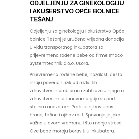
ODJELJENJU ZA GINEKOLOGIJU
I AKUŠERSTVO OPĆE BOLNICE
TEŠANJ
Odjeljenju za ginekologiju i akušerstvo Opće
bolnice Tešanj je uručena vrijedna donacija
u vidu transportnog inkubatora za
prijevremeno rođene bebe od firme Imaco
Systemtechnik d.o.o. Usora.
Prijevremeno rođene bebe, nažalost, često
imaju povećan rizik od različitih
zdravstvenih problema i zahtijevaju njegu u
zdravstvenim ustanovama gdje su pod
stalnim nadzorom. Prati se njihov unos
hrane, težine i njihov rast. Spavanje je jako
važno u ovom vremenu i što manje stresa.
Ove bebe moraju boraviti u inkubatoru.