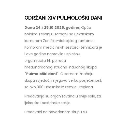
ODRŽANI XIV PULMOLOŠKI DANI
Dana 24. i 25.10.2025. godine
, Opća
bolnica Tešanj u saradnji sa Ljekarskom
komorom Zeničko-dobojskog kantona i
Komorom medicinskih sestara-tehničara je
i ove godine napravila uspješnu
organizaciju 14. po redu
međunarodnog stručno-naučnog skupa
"Pulmološki dani"
. O samom značaju
skupa svjedoči i njegova velika posjećenost,
sa oko 300 učesnika iz zemlje i regiona.
Predavanja su organizovana u dvije sale, za
ljekarske i sestrinske sesije.
Predavači na navedenom skupu su