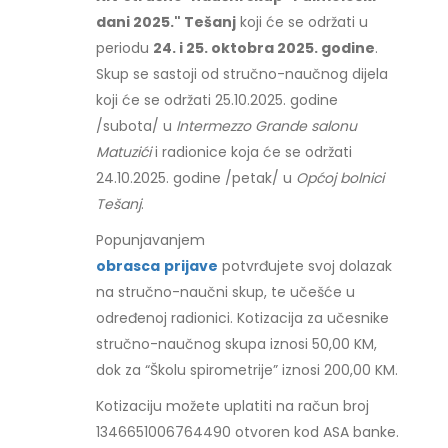
dani 2025." Tešanj
koji će se održati u
periodu
24. i 25. oktobra 2025. godine
.
Skup se sastoji od stručno-naučnog dijela
koji će se održati 25.10.2025. godine
/subota/ u
Intermezzo Grande salonu
Matuzići
i radionice koja će se održati
24.10.2025. godine /petak/ u
Općoj bolnici
Tešanj
.
Popunjavanjem
obrasca
prijave
potvrđujete svoj dolazak
na stručno-naučni skup, te učešće u
određenoj radionici. Kotizacija za učesnike
stručno-naučnog skupa iznosi 50,00 KM,
dok za “Školu spirometrije” iznosi 200,00 KM.
Kotizaciju možete uplatiti na račun broj
1346651006764490 otvoren kod ASA banke.