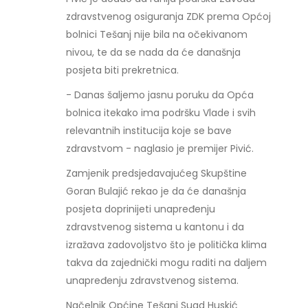
zdravstvenog osiguranja ZDK prema Općoj
bolnici Tešanj nije bila na očekivanom
nivou, te da se nada da će današnja
posjeta biti prekretnica.
- Danas šaljemo jasnu poruku da Opća
bolnica itekako ima podršku Vlade i svih
relevantnih institucija koje se bave
zdravstvom - naglasio je premijer Pivić.
Zamjenik predsjedavajućeg Skupštine
Goran Bulajić rekao je da će današnja
posjeta doprinijeti unapređenju
zdravstvenog sistema u kantonu i da
izražava zadovoljstvo što je politička klima
takva da zajednički mogu raditi na daljem
unapređenju zdravstvenog sistema.
Načelnik Općine Tešanj Suad Huskić