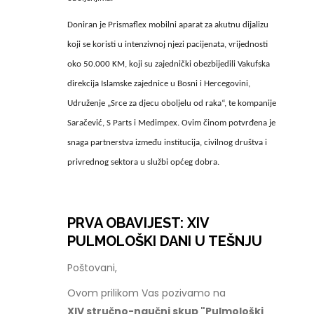
Doniran je Prismaflex mobilni aparat za akutnu dijalizu
koji se koristi u intenzivnoj njezi pacijenata, vrijednosti
oko 50.000 KM, koji su zajednički obezbijedili Vakufska
direkcija Islamske zajednice u Bosni i Hercegovini,
Udruženje „Srce za djecu oboljelu od raka“, te kompanije
Saračević, S Parts i Medimpex. Ovim činom potvrđena je
snaga partnerstva između institucija, civilnog društva i
privrednog sektora u službi općeg dobra.
PRVA OBAVIJEST: XIV
PULMOLOŠKI DANI U TEŠNJU
Poštovani,
Ovom prilikom Vas pozivamo na
XIV stručno-naučni skup "Pulmološki