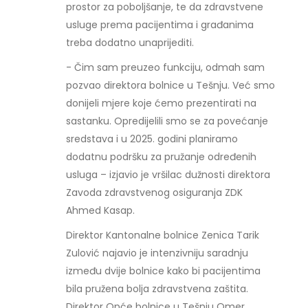
prostor za poboljšanje, te da zdravstvene
usluge prema pacijentima i građanima
treba dodatno unaprijediti.
- Čim sam preuzeo funkciju, odmah sam
pozvao direktora bolnice u Tešnju. Već smo
donijeli mjere koje ćemo prezentirati na
sastanku. Opredijelili smo se za povećanje
sredstava i u 2025. godini planiramo
dodatnu podršku za pružanje određenih
usluga – izjavio je vršilac dužnosti direktora
Zavoda zdravstvenog osiguranja ZDK
Ahmed Kasap.
Direktor Kantonalne bolnice Zenica Tarik
Zulović najavio je intenzivniju saradnju
između dvije bolnice kako bi pacijentima
bila pružena bolja zdravstvena zaštita.
Direktor Opće bolnice u Tešnju Omer