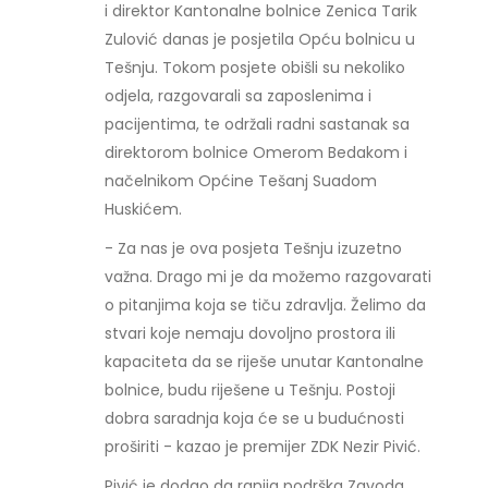
i direktor Kantonalne bolnice Zenica Tarik
Zulović danas je posjetila Opću bolnicu u
Tešnju. Tokom posjete obišli su nekoliko
odjela, razgovarali sa zaposlenima i
pacijentima, te održali radni sastanak sa
direktorom bolnice Omerom Bedakom i
načelnikom Općine Tešanj Suadom
Huskićem.
- Za nas je ova posjeta Tešnju izuzetno
važna. Drago mi je da možemo razgovarati
o pitanjima koja se tiču zdravlja. Želimo da
stvari koje nemaju dovoljno prostora ili
kapaciteta da se riješe unutar Kantonalne
bolnice, budu riješene u Tešnju. Postoji
dobra saradnja koja će se u budućnosti
proširiti - kazao je premijer ZDK Nezir Pivić.
Pivić je dodao da ranija podrška Zavoda