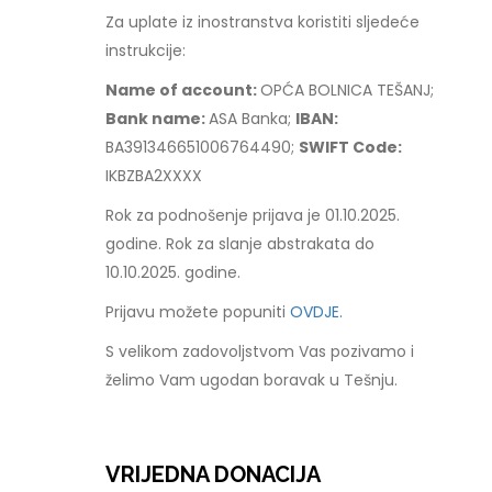
Za uplate iz inostranstva koristiti sljedeće
instrukcije:
Name of account:
OPĆA BOLNICA TEŠANJ;
Bank name:
ASA Banka;
IBAN:
BA391346651006764490;
SWIFT Code:
IKBZBA2XXXX
Rok za podnošenje prijava je 01.10.2025.
godine. Rok za slanje abstrakata do
10.10.2025. godine.
Prijavu možete popuniti
OVDJE.
S velikom zadovoljstvom Vas pozivamo i
želimo Vam ugodan boravak u Tešnju.
VRIJEDNA DONACIJA