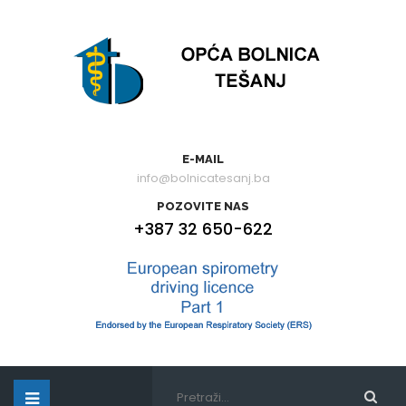
E-MAIL
info@bolnicatesanj.ba
POZOVITE NAS
+387 32 650-622