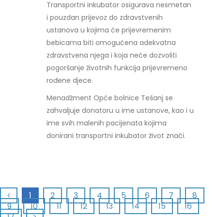
Transportni inkubator osigurava nesmetan
i pouzdan prijevoz do zdravstvenih
ustanova u kojima će prijevremenim
bebicama biti omogućena adekvatna
zdravstvena njega i koja neće dozvoliti
pogoršanje životnih funkcija prijevremeno
rođene djece.
Menadžment Opće bolnice Tešanj se
zahvaljuje donatoru u ime ustanove, kao i u
ime svih malenih pacijenata kojima
donirani transportni inkubator život znači.
1
2
3
4
5
6
7
8
9
10
11
12
13
14
15
16
17