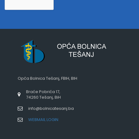
Opća Bolnica Tešanj, FBIH, BIH
Braće Pobrića 17,
74260 Tešanj, BiH
info@bolnicatesanj.ba
WEBMAIL LOGIN