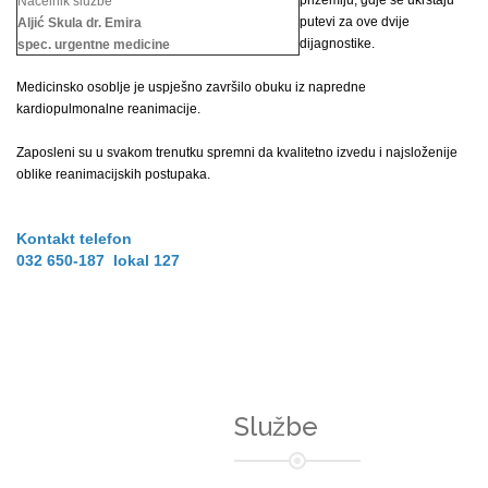
prizemlju, gdje se ukrštaju
Načelnik službe
putevi za ove dvije
Aljić Skula dr. Emira
dijagnostike.
spec. urgentne medicine
Medicinsko osoblje je uspješno završilo obuku iz napredne
kardiopulmonalne reanimacije.
Zaposleni su u svakom trenutku spremni da kvalitetno izvedu i najsloženije
oblike reanimacijskih postupaka.
Kontakt telefon
032 650-187 lokal 127
Službe