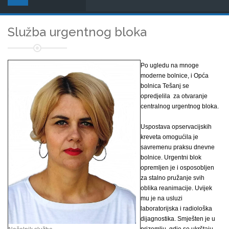
Služba urgentnog bloka
Po ugledu na mnoge
moderne bolnice, i Opća
bolnica Tešanj se
opredjelila za otvaranje
centralnog urgentnog bloka.
Uspostava opservacijskih
kreveta omogućila je
savremenu praksu dnevne
bolnice. Urgentni blok
opremljen je i osposobljen
za stalno pružanje svih
oblika reanimacije. Uvijek
mu je na usluzi
laboratorijska i radiološka
dijagnostika. Smješten je u