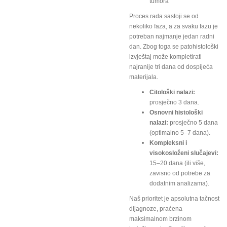
tumora
Proces rada sastoji se od
nekoliko faza, a za svaku fazu je
potreban najmanje jedan radni
dan. Zbog toga se patohistološki
izvještaj može kompletirati
najranije tri dana od dospijeća
materijala.
Citološki nalazi:
prosječno 3 dana.
Osnovni histološki
nalazi:
prosječno 5 dana
(optimalno 5–7 dana).
Kompleksni i
visokosloženi slučajevi:
15–20 dana (ili više,
zavisno od potrebe za
dodatnim analizama).
Naš prioritet je apsolutna tačnost
dijagnoze, praćena
maksimalnom brzinom