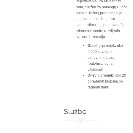
izvještavanja. Po efikasnosti
rada, Služba za patologiju Opće
bolnice Tešanj prepoznata je
kao lider u okruženju, sa
standardima koji prate vodeće
referentne centre razvijenih
evropskih zemalja.
Godišnji prosjek:
oko
5.000 završenih
osnovnih nalaza
(patohistologija i
citologija).
Dnevni prosjek:
oko 20
obrađenih biopsija po
radnom danu.
Službe