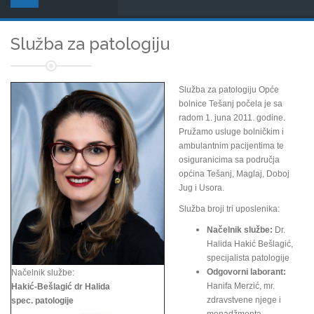
Služba za patologiju
Služba za patologiju Opće
bolnice Tešanj počela je sa
radom 1. juna 2011. godine.
Pružamo usluge bolničkim i
ambulantnim pacijentima te
osiguranicima sa područja
općina Tešanj, Maglaj, Doboj
Jug i Usora.
Služba broji tri uposlenika:
Načelnik službe:
Dr.
Halida Hakić Bešlagić,
specijalista patologije
Odgovorni laborant:
Načelnik službe:
Hanifa Merzić, mr.
Hakić-Bešlagić dr Halida
zdravstvene njege i
spec. patologije