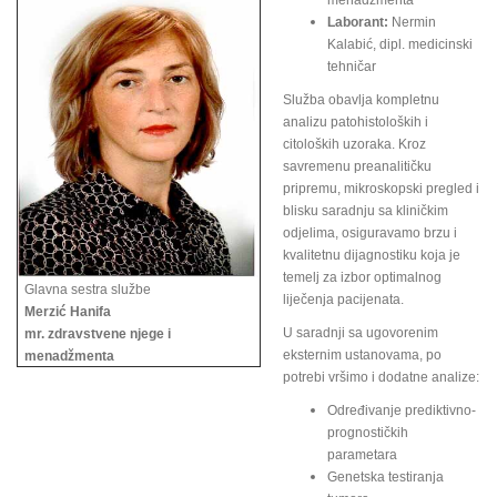
menadžmenta
Laborant:
Nermin
Kalabić, dipl. medicinski
tehničar
Služba obavlja kompletnu
analizu patohistoloških i
citoloških uzoraka. Kroz
savremenu preanalitičku
pripremu, mikroskopski pregled i
blisku saradnju sa kliničkim
odjelima, osiguravamo brzu i
kvalitetnu dijagnostiku koja je
temelj za izbor optimalnog
Glavna sestra službe
liječenja pacijenata.
Merzić Hanifa
U saradnji sa ugovorenim
mr. zdravstvene njege i
eksternim ustanovama, po
menadžmenta
potrebi vršimo i dodatne analize:
Određivanje prediktivno-
prognostičkih
parametara
Genetska testiranja