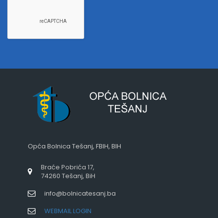
Opća Bolnica Tešanj, FBIH, BIH
Braće Pobrića 17,
74260 Tešanj, BiH
info@bolnicatesanj.ba
WEBMAIL LOGIN