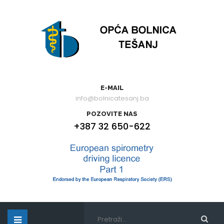
E-MAIL
info@bolnicatesanj.ba
POZOVITE NAS
+387 32 650-622