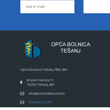
Opća Bolnica Tešanj, FBIH, BIH
Braće Pobrića 17,
74260 Tešanj, BiH
info@bolnicatesanj.ba
WEBMAIL LOGIN