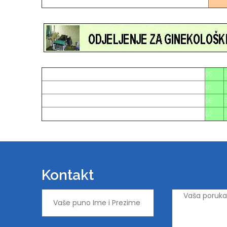
22
05
01
06
02
Kontakt