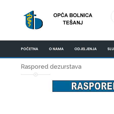
POČETNA
O NAMA
ODJELJENJA
SLU
Raspored dezurstava