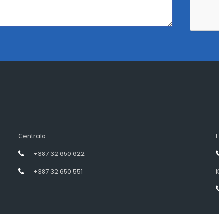
Centrala
F
+387 32 650 622
+387 32 650 551
K