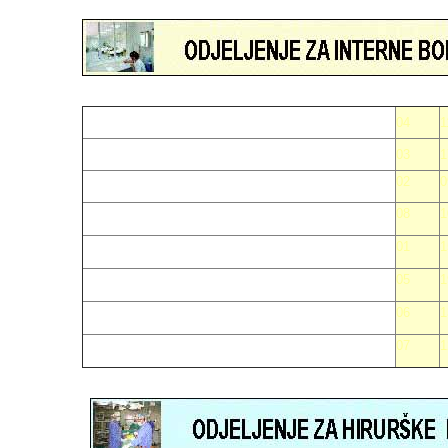
04
1
03
1
02
0
08
1
01
1
05
1
06
1
07
1