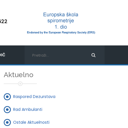
622
IČ
Aktuelno
Raspored Dezurstava
Rad Ambulanti
Ostale Aktuelnosti