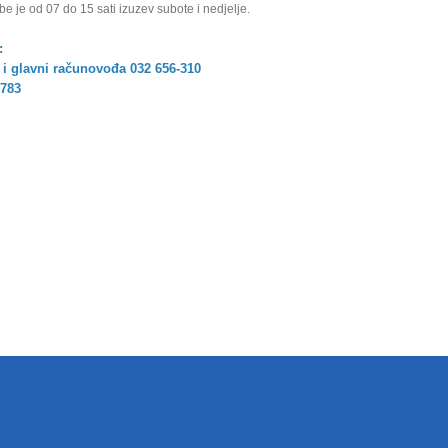
e je od 07 do 15 sati izuzev subote i nedjelje.
:
 i
glavni računovođa 032 656-310
-783