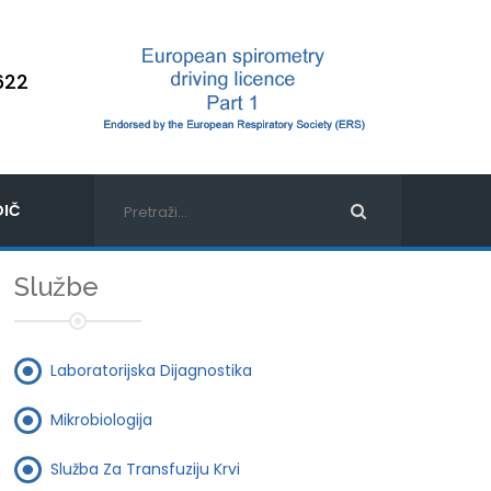
622
IČ
Službe
Laboratorijska Dijagnostika
Mikrobiologija
Služba Za Transfuziju Krvi