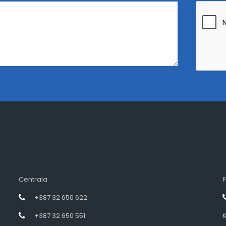
Centrala
F
+387 32 650 622
+387 32 650 551
K