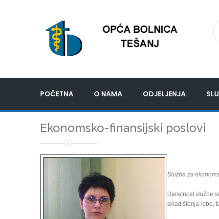
POČETNA
O NAMA
ODJELJENJA
SLU
Ekonomsko-finansijski poslovi
Služba za ekonomsk
Djelatnost službe s
skladištenja robe, f