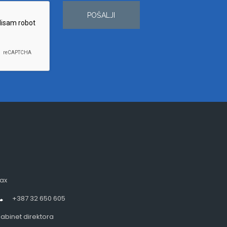
POŠALJI
ax
+387 32 650 605
abinet direktora