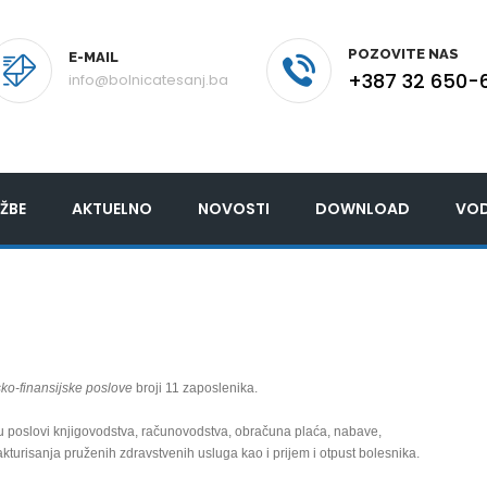
POZOVITE NAS
E-MAIL
+387 32 650-
info@bolnicatesanj.ba
ŽBE
AKTUELNO
NOVOSTI
DOWNLOAD
VOD
o-finansijske poslove
broji 11 zaposlenika.
u poslovi knjigovodstva, računovodstva, obračuna plaća, nabave,
akturisanja pruženih zdravstvenih usluga kao i prijem i otpust bolesnika.