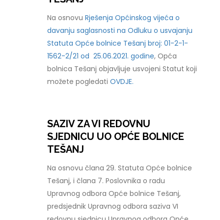
Na osnovu
Rješenja Općinskog vijeća o
davanju saglasnosti na Odluku o usvajanju
Statuta Opće bolnice Tešanj broj: 01-2-1-
1562-2/21 od 25.06.2021. godine
, Opća
bolnica Tešanj objavljuje usvojeni Statut koji
možete pogledati
OVDJE.
SAZIV ZA VI REDOVNU
SJEDNICU UO OPĆE BOLNICE
TEŠANJ
Na osnovu člana 29. Statuta Opće bolnice
Tešanj, i člana 7. Poslovnika o radu
Upravnog odbora Opće bolnice Tešanj,
predsjednik Upravnog odbora saziva VI
redovnu sjednicu Upravnog odbora Opće