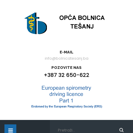
E-MAIL
info@bolnicatesanj.ba
POZOVITE NAS
+387 32 650-622