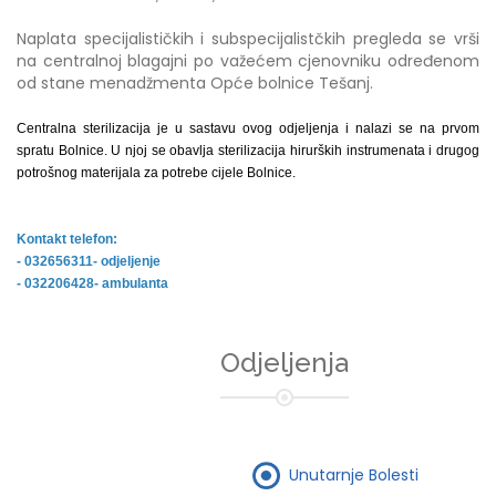
Naplata specijalističkih i subspecijalistčkih pregleda se vrši
na centralnoj blagajni po važećem cjenovniku određenom
od stane menadžmenta Opće bolnice Tešanj.
Centralna sterilizacija je u sastavu ovog odjeljenja i nalazi se na prvom
spratu Bolnice. U njoj se obavlja sterilizacija hirurških instrumenata i drugog
potrošnog materijala za potrebe cijele Bolnice.
Kontakt telefon:
- 032656311- odjeljenje
- 032206428- ambulanta
Odjeljenja
Unutarnje Bolesti