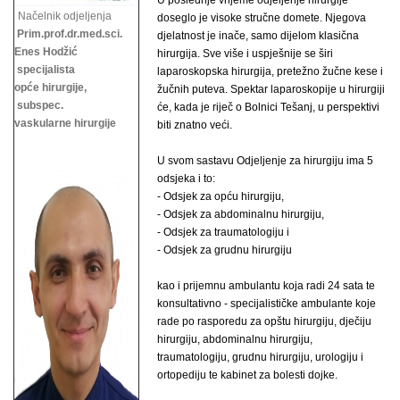
U poslednje vrijeme odjeljenje hirurgije
Načelnik odjeljenja
doseglo je visoke stručne domete. Njegova
Prim.prof.dr.med.sci.
djelatnost je inače, samo dijelom klasična
Enes Hodžić
hirurgija. Sve više i uspješnije se širi
specijalista
laparoskopska hirurgija, pretežno žučne kese i
opće hirurgije,
žučnih puteva. Spektar laparoskopije u hirurgiji
subspec.
će, kada je riječ o Bolnici Tešanj, u perspektivi
vaskularne hirurgije
biti znatno veći.
U svom sastavu Odjeljenje za hirurgiju ima 5
odsjeka i to:
- Odsjek za opću hirurgiju,
- Odsjek za abdominalnu hirurgiju,
- Odsjek za traumatologiju i
- Odsjek za grudnu hirurgiju
kao i prijemnu ambulantu koja radi 24 sata te
konsultativno - specijalističke ambulante koje
rade po rasporedu za opštu hirurgiju, dječiju
hirurgiju, abdominalnu hirurgiju,
traumatologiju, grudnu hirurgiju,
urologiju i
ortopediju te kabinet za bolesti dojke.