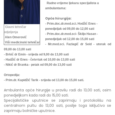
Radno vrijeme ljekara specijalista u
ambulantama:
Opća hirurgija:
- Prim.doc.dr.med.sci. Hodžić Enes -
Glavni tehničar
ponedjeljak od 09,00 do 12,00 sati
odjeljenja
- Prim.doc.dr.med.sci- Škiljo Hasan -
Alen Omerović
ponedjeljak od 12,00 do 15,00 sati
Viši medicinski tehničar
- Mr.med.sci. Fazlagić dr Seid - utorak od
09,00 do 13,00 sati
- Brkić dr Emin - srijeda od 9,00 do 13,00 sati
- Hadžić dr Enes - četvrtak od 10,00 do 13,00 sati
- Nikić dr Branka - petak od 09,00 do 13,00 sati
Ortopedija:
- Prim.dr. Kapidžić Tarik - srijeda od 13,00 do 15,00 sati.
Ambulanta opće hirurgije u pravilu radi do 13,00 sati, osim
ponedjeljkom kada radi do 15,00 sati.
Specijalističke uputnice se zaprimaju i protokolišu na
centralnom pultu do 13,00 sati, poslije toga isključivo se
zaprimaju bolničke uputnice.