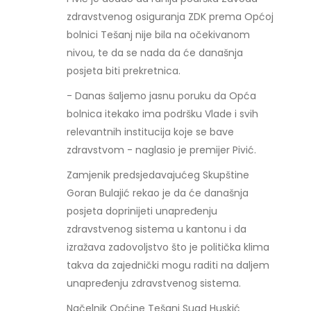
zdravstvenog osiguranja ZDK prema Općoj
bolnici Tešanj nije bila na očekivanom
nivou, te da se nada da će današnja
posjeta biti prekretnica.
- Danas šaljemo jasnu poruku da Opća
bolnica itekako ima podršku Vlade i svih
relevantnih institucija koje se bave
zdravstvom - naglasio je premijer Pivić.
Zamjenik predsjedavajućeg Skupštine
Goran Bulajić rekao je da će današnja
posjeta doprinijeti unapređenju
zdravstvenog sistema u kantonu i da
izražava zadovoljstvo što je politička klima
takva da zajednički mogu raditi na daljem
unapređenju zdravstvenog sistema.
Načelnik Općine Tešanj Suad Huskić