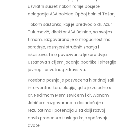
uzvratni susret nakon ranije posjete
delegacije ASA bolnice Općoj bolnici Tešanj.
Tokom sastanka, koji je predvodio dr. Azur
Tulumović, direktor ASA Bolnice, sa svojim
timom, razgovarano je o mogućnostima
saradnje, razmjeni stručnih znanja i
iskustava, te o povezivanju ljekara dviju
ustanova s ciljem jačanja podrške i sinergije
javnog i privatnog zdravstva.
Posebna pažnja je posvećena hibridnoj sali
interventne kardiologije, gdje je zajedno s
dr. Nedimom Memiševićem i dr. Alanom
Jahićem razgovarano o dosadašnjim
rezultatima i potencijalu za dalji razvoj
novih procedura i usluga koje spašavaju
živote.