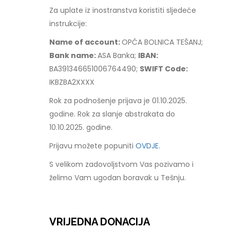
Za uplate iz inostranstva koristiti sljedeće
instrukcije:
Name of account:
OPĆA BOLNICA TEŠANJ;
Bank name:
ASA Banka;
IBAN:
BA391346651006764490;
SWIFT Code:
IKBZBA2XXXX
Rok za podnošenje prijava je 01.10.2025.
godine. Rok za slanje abstrakata do
10.10.2025. godine.
Prijavu možete popuniti
OVDJE.
S velikom zadovoljstvom Vas pozivamo i
želimo Vam ugodan boravak u Tešnju.
VRIJEDNA DONACIJA