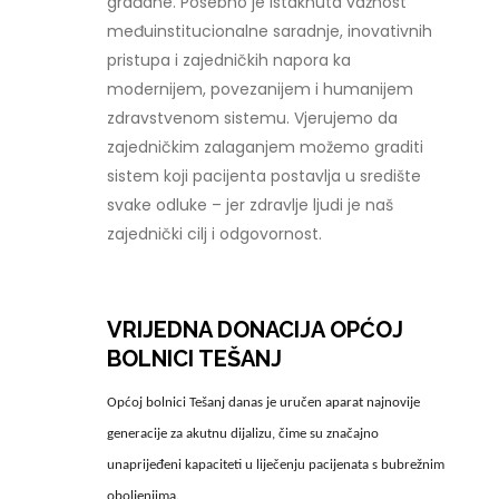
građane. Posebno je istaknuta važnost
međuinstitucionalne saradnje, inovativnih
pristupa i zajedničkih napora ka
modernijem, povezanijem i humanijem
zdravstvenom sistemu. Vjerujemo da
zajedničkim zalaganjem možemo graditi
sistem koji pacijenta postavlja u središte
svake odluke – jer zdravlje ljudi je naš
zajednički cilj i odgovornost.
VRIJEDNA DONACIJA OPĆOJ
BOLNICI TEŠANJ
Općoj bolnici Tešanj danas je uručen aparat najnovije
generacije za akutnu dijalizu, čime su značajno
unaprijeđeni kapaciteti u liječenju pacijenata s bubrežnim
oboljenjima.