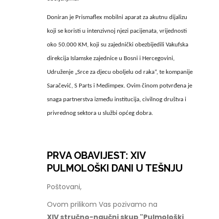
Doniran je Prismaflex mobilni aparat za akutnu dijalizu
koji se koristi u intenzivnoj njezi pacijenata, vrijednosti
oko 50.000 KM, koji su zajednički obezbijedili Vakufska
direkcija Islamske zajednice u Bosni i Hercegovini,
Udruženje „Srce za djecu oboljelu od raka“, te kompanije
Saračević, S Parts i Medimpex. Ovim činom potvrđena je
snaga partnerstva između institucija, civilnog društva i
privrednog sektora u službi općeg dobra.
PRVA OBAVIJEST: XIV
PULMOLOŠKI DANI U TEŠNJU
Poštovani,
Ovom prilikom Vas pozivamo na
XIV stručno-naučni skup "Pulmološki