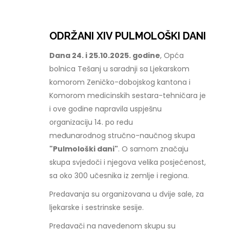
ODRŽANI XIV PULMOLOŠKI DANI
Dana 24. i 25.10.2025. godine
, Opća
bolnica Tešanj u saradnji sa Ljekarskom
komorom Zeničko-dobojskog kantona i
Komorom medicinskih sestara-tehničara je
i ove godine napravila uspješnu
organizaciju 14. po redu
međunarodnog stručno-naučnog skupa
"Pulmološki dani"
. O samom značaju
skupa svjedoči i njegova velika posjećenost,
sa oko 300 učesnika iz zemlje i regiona.
Predavanja su organizovana u dvije sale, za
ljekarske i sestrinske sesije.
Predavači na navedenom skupu su