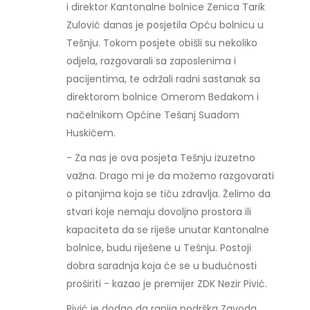
i direktor Kantonalne bolnice Zenica Tarik
Zulović danas je posjetila Opću bolnicu u
Tešnju. Tokom posjete obišli su nekoliko
odjela, razgovarali sa zaposlenima i
pacijentima, te održali radni sastanak sa
direktorom bolnice Omerom Bedakom i
načelnikom Općine Tešanj Suadom
Huskićem.
- Za nas je ova posjeta Tešnju izuzetno
važna. Drago mi je da možemo razgovarati
o pitanjima koja se tiču zdravlja. Želimo da
stvari koje nemaju dovoljno prostora ili
kapaciteta da se riješe unutar Kantonalne
bolnice, budu riješene u Tešnju. Postoji
dobra saradnja koja će se u budućnosti
proširiti - kazao je premijer ZDK Nezir Pivić.
Pivić je dodao da ranija podrška Zavoda