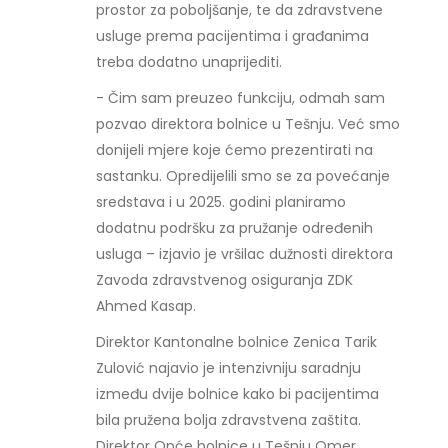
prostor za poboljšanje, te da zdravstvene
usluge prema pacijentima i građanima
treba dodatno unaprijediti.
- Čim sam preuzeo funkciju, odmah sam
pozvao direktora bolnice u Tešnju. Već smo
donijeli mjere koje ćemo prezentirati na
sastanku. Opredijelili smo se za povećanje
sredstava i u 2025. godini planiramo
dodatnu podršku za pružanje određenih
usluga – izjavio je vršilac dužnosti direktora
Zavoda zdravstvenog osiguranja ZDK
Ahmed Kasap.
Direktor Kantonalne bolnice Zenica Tarik
Zulović najavio je intenzivniju saradnju
između dvije bolnice kako bi pacijentima
bila pružena bolja zdravstvena zaštita.
Direktor Opće bolnice u Tešnju Omer