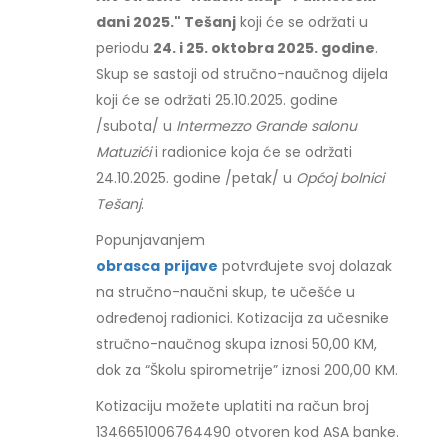
dani 2025." Tešanj
koji će se održati u
periodu
24. i 25. oktobra 2025. godine
.
Skup se sastoji od stručno-naučnog dijela
koji će se održati 25.10.2025. godine
/subota/ u
Intermezzo Grande salonu
Matuzići
i radionice koja će se održati
24.10.2025. godine /petak/ u
Općoj bolnici
Tešanj
.
Popunjavanjem
obrasca
prijave
potvrđujete svoj dolazak
na stručno-naučni skup, te učešće u
određenoj radionici. Kotizacija za učesnike
stručno-naučnog skupa iznosi 50,00 KM,
dok za “Školu spirometrije” iznosi 200,00 KM.
Kotizaciju možete uplatiti na račun broj
1346651006764490 otvoren kod ASA banke.