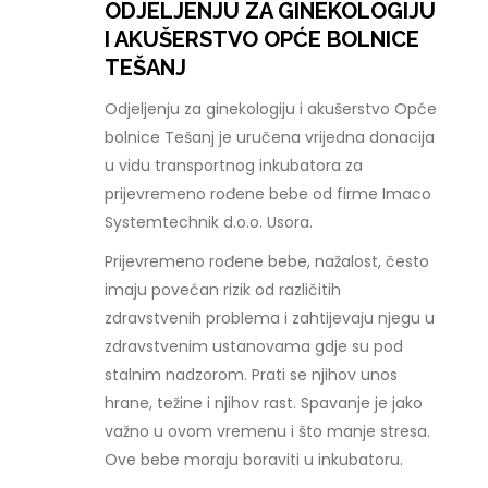
ODJELJENJU ZA GINEKOLOGIJU
I AKUŠERSTVO OPĆE BOLNICE
TEŠANJ
Odjeljenju za ginekologiju i akušerstvo Opće
bolnice Tešanj je uručena vrijedna donacija
u vidu transportnog inkubatora za
prijevremeno rođene bebe od firme Imaco
Systemtechnik d.o.o. Usora.
Prijevremeno rođene bebe, nažalost, često
imaju povećan rizik od različitih
zdravstvenih problema i zahtijevaju njegu u
zdravstvenim ustanovama gdje su pod
stalnim nadzorom. Prati se njihov unos
hrane, težine i njihov rast. Spavanje je jako
važno u ovom vremenu i što manje stresa.
Ove bebe moraju boraviti u inkubatoru.