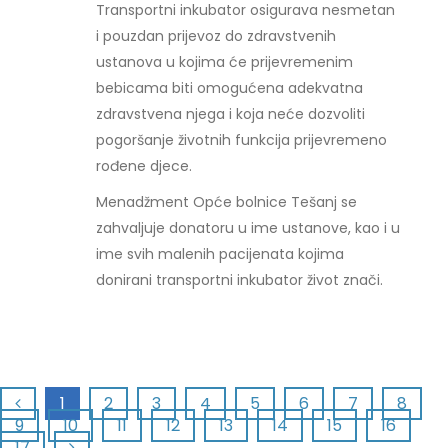
Transportni inkubator osigurava nesmetan
i pouzdan prijevoz do zdravstvenih
ustanova u kojima će prijevremenim
bebicama biti omogućena adekvatna
zdravstvena njega i koja neće dozvoliti
pogoršanje životnih funkcija prijevremeno
rođene djece.
Menadžment Opće bolnice Tešanj se
zahvaljuje donatoru u ime ustanove, kao i u
ime svih malenih pacijenata kojima
donirani transportni inkubator život znači.
1
2
3
4
5
6
7
8
9
10
11
12
13
14
15
16
17