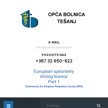
E-MAIL
info@bolnicatesanj.ba
POZOVITE NAS
+387 32 650-622