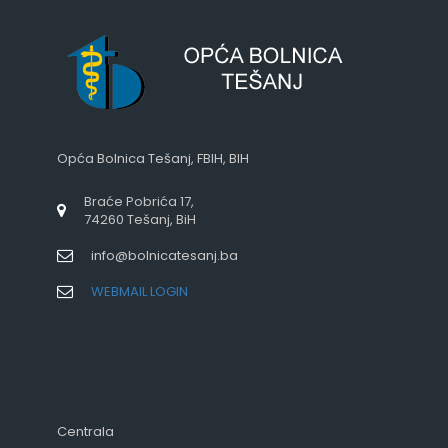
Opća Bolnica Tešanj, FBIH, BIH
Braće Pobrića 17,
74260 Tešanj, BiH
info@bolnicatesanj.ba
WEBMAIL LOGIN
Centrala