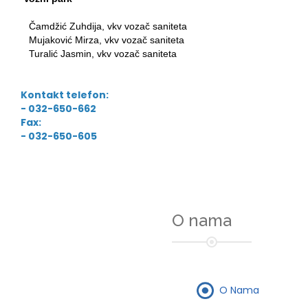
Čamdžić Zuhdija, vkv vozač saniteta
Mujaković Mirza, vkv vozač saniteta
Turalić Jasmin, vkv vozač saniteta
Kontakt telefon:
- 032-650-662
Fax:
- 032-650-605
O nama
O Nama