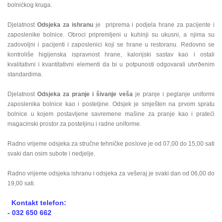
bolnićkog kruga.
Djelatnost
Odsjeka za ishranu
je priprema i podjela hrane za pacijente i
zaposlenike bolnice. Obroci pripremljeni u kuhinji su ukusni, a njima su
zadovoljni i pacijenti i zaposlenici koji se hrane u restoranu. Redovno se
kontroliše higijenska ispravnost hrane, kalorijski sastav kao i ostali
kvalitativni i kvantitativni elementi da bi u potpunosti odgovarali utvrðenim
standardima.
Djelatnost
Odsjeka za pranje i šivanje veša
je pranje i peglanje uniformi
zaposlenika bolnice kao i posteljine. Odsjek je smješten na prvom spratu
bolnice u kojem postavljene savremene mašine za pranje kao i prateći
magacinski prostor za posteljinu i radne uniforme.
Radno vrijeme odsjeka za stručne tehničke poslove je od 07,00 do 15,00 sati
svaki dan osim subote i nedjelje.
Radno vrijeme odsjeka ishranu i odsjeka za vešeraj je svaki dan od 06,00 do
19,00 sati.
Kontakt telefon:
- 032 650 662