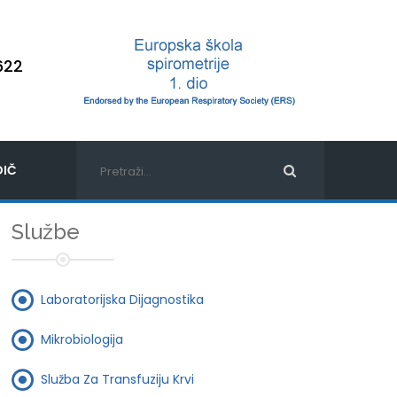
622
IČ
Službe
Laboratorijska Dijagnostika
Mikrobiologija
Služba Za Transfuziju Krvi