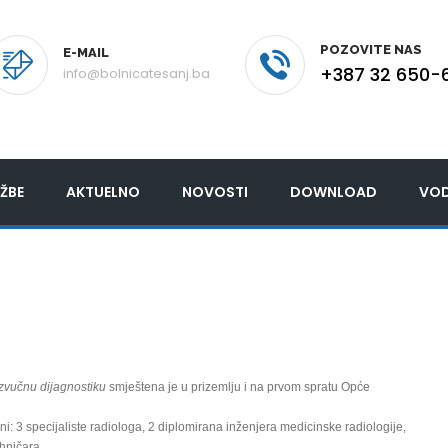
POZOVITE NAS
E-MAIL
+387 32 650-
info@bolnicatesanj.ba
ŽBE
AKTUELNO
NOVOSTI
DOWNLOAD
VOD
azvučnu dijagnostiku
smještena je u prizemlju i na prvom spratu Opće
ni: 3 specijaliste radiologa, 2 diplomirana inženjera medicinske radiologije,
ehničara.