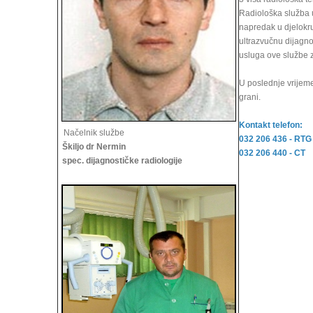
Radiološka služba u
napredak u djelokru
ultrazvučnu dijagno
usluga ove službe 
U poslednje vrijem
grani.
Kontakt telefon:
Načelnik službe
032 206 436 - RTG
Škiljo dr Nermin
032 206 440 - CT
spec. dijagnostičke radiologije