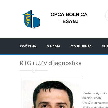
POČETNA
O NAMA
ODJELJENJA
SLU
RTG i UZV dijagnostika
Služba za rtg i ultr
bolnice Tešanj.
U službi su zaposle
3 viša radiološka t