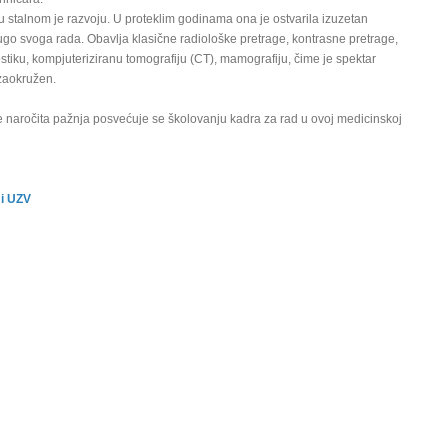
 stalnom je razvoju. U proteklim godinama ona je ostvarila izuzetan
go svoga rada. Obavlja klasične radiološke pretrage, kontrasne pretrage,
stiku, kompjuteriziranu tomografiju (CT), mamografiju, čime je spektar
zaokružen.
e naročita pažnja posvećuje se školovanju kadra za rad u ovoj medicinskoj
 i UZV