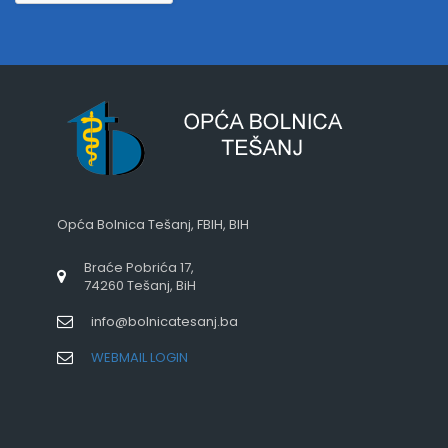
Opća Bolnica Tešanj, FBIH, BIH
Braće Pobrića 17,
74260 Tešanj, BiH
info@bolnicatesanj.ba
WEBMAIL LOGIN