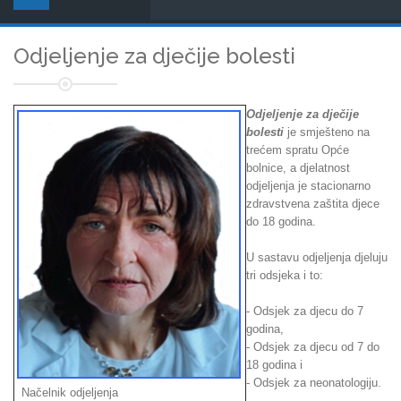
Odjeljenje za dječije bolesti
Odjeljenje za dječije
bolesti
je smješteno na
trećem spratu Opće
bolnice, a djelatnost
odjeljenja je stacionarno
zdravstvena zaštita djece
do 18 godina.
U sastavu odjeljenja djeluju
tri odsjeka i to:
- Odsjek za djecu do 7
godina,
- Odsjek za djecu od 7 do
18 godina i
- Odsjek za neonatologiju.
Načelnik odjeljenja