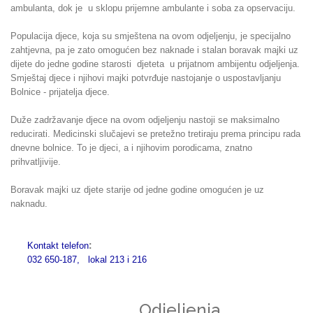
ambulanta, dok je u sklopu prijemne ambulante i soba za opservaciju.
Populacija djece, koja su smještena na ovom odjeljenju, je specijalno
zahtjevna, pa je zato omogućen bez naknade i stalan boravak majki uz
dijete do jedne godine starosti djeteta u prijatnom ambijentu odjeljenja.
Smještaj djece i njihovi majki potvrđuje nastojanje o uspostavljanju
Bolnice - prijatelja djece.
Duže zadržavanje djece na ovom odjeljenju nastoji se maksimalno
reducirati. Medicinski slučajevi se pretežno tretiraju prema principu rada
dnevne bolnice. To je djeci, a i njihovim porodicama, znatno
prihvatljivije.
Boravak majki uz djete starije od jedne godine omogućen je uz
naknadu.
:
Kontakt telefon
032 650-187, lokal 213 i 216
Odjeljenja