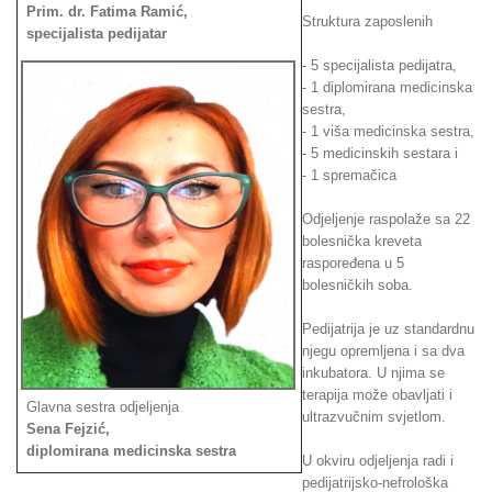
Prim. dr. Fatima Ramić,
Struktura zaposlenih
specijalista pedijatar
- 5 specijalista pedijatra,
- 1 diplomirana medicinska
sestra,
- 1 viša medicinska sestra,
- 5 medicinskih sestara i
- 1 spremačica
Odjeljenje raspolaže sa 22
bolesnička kreveta
raspoređena u 5
bolesničkih soba.
Pedijatrija je uz standardnu
njegu opremljena i sa dva
inkubatora. U njima se
terapija može obavljati i
Glavna sestra odjeljenja
ultrazvučnim svjetlom.
Sena Fejzić,
diplomirana medicinska sestra
U okviru odjeljenja radi i
pedijatrijsko-nefrološka