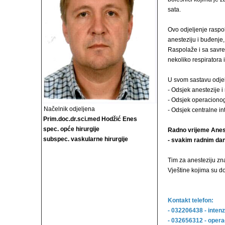
sata.
Ovo odjeljenje raspo
anesteziju i buđenje
Raspolaže i sa savr
nekoliko respiratora 
U svom sastavu odjelj
- Odsjek anestezije i
- Odsjek operacionog
Načelnik odjeljena
- Odsjek centralne i
Prim.doc.dr.sci.med Hodžić Enes
spec. opće hirurgije
Radno vrijeme Anes
subspec. vaskularne hirurgije
- svakim radnim dan
Tim za anesteziju zn
Vještine kojima su d
Kontakt telefon:
- 032206438 - inten
- 032656312 - opera