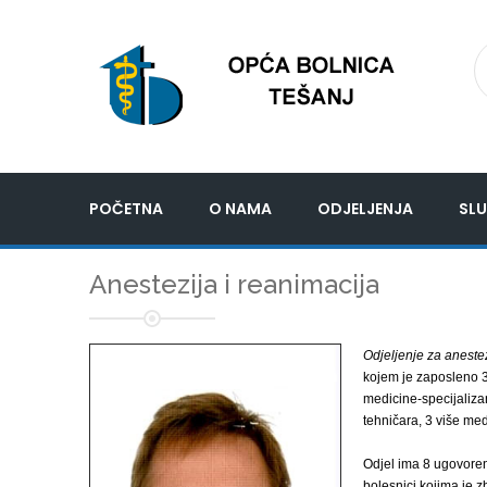
POČETNA
O NAMA
ODJELJENJA
SLU
Anestezija i reanimacija
Odjeljenje za anestez
kojem je zaposleno 3 
medicine-specijaliza
tehničara, 3 više med
Odjel ima 8 ugovoreni
bolesnici kojima je z