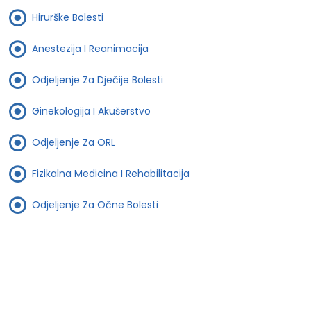
Hirurške Bolesti
Anestezija I Reanimacija
Odjeljenje Za Dječije Bolesti
Ginekologija I Akušerstvo
Odjeljenje Za ORL
Fizikalna Medicina I Rehabilitacija
Odjeljenje Za Očne Bolesti