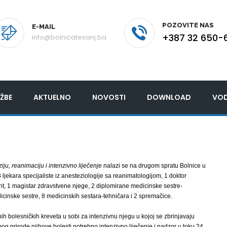
POZOVITE NAS
E-MAIL
+387 32 650-
info@bolnicatesanj.ba
ŽBE
AKTUELNO
NOVOSTI
DOWNLOAD
VOD
iju, reanimaciju i intenzivno liječenje
nalazi se na drugom spratu Bolnice u
ljekara specijaliste iz anesteziologije sa reanimatologijom, 1 doktor
nt, 1 magistar zdravstvene njege, 2 diplomirane medicinske sestre-
icinske sestre, 8 medicinskih sestara-tehničara i 2 spremačice.
h bolesničkih kreveta u sobi za intenzivnu njegu u kojoj se zbrinjavaju
bog prirode njihove bolesti potrebno intenzivno liječenje i nadzor u toku 24