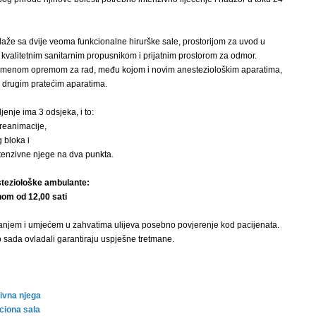
laže sa dvije veoma funkcionalne hirurške sale, prostorijom za uvod u
, kvalitetnim sanitarnim propusnikom i prijatnim prostorom za odmor.
emenom opremom za rad, među kojom i novim anesteziološkim aparatima,
i drugim pratećim aparatima.
enje ima 3 odsjeka, i to:
 reanimacije,
 bloka i
ntenzivne njege na dva punkta.
teziološke ambulante:
om od 12,00 sati
anjem i umjećem u zahvatima ulijeva posebno povjerenje kod pacijenata.
o sada ovladali garantiraju uspješne tretmane.
zivna njega
ciona sala