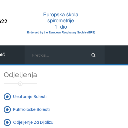
622
IČ
Odjeljenja
Unutarnje Bolesti
Pulmološke Bolesti
Odjeljenje Za Dijalizu