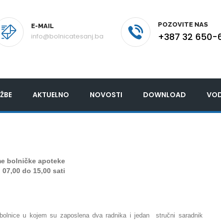
POZOVITE NAS
E-MAIL
+387 32 650-
info@bolnicatesanj.ba
ŽBE
AKTUELNO
NOVOSTI
DOWNLOAD
VOD
me bolničke apoteke
 07,00 do 15,00 sati
bolnice u kojem su zaposlena dva radnika
i jedan stručni saradnik