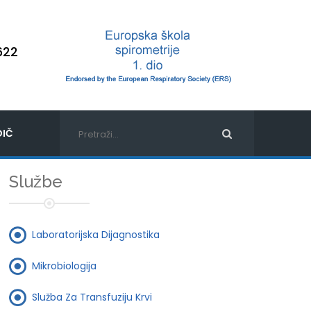
622
IČ
Službe
Laboratorijska Dijagnostika
Mikrobiologija
Služba Za Transfuziju Krvi