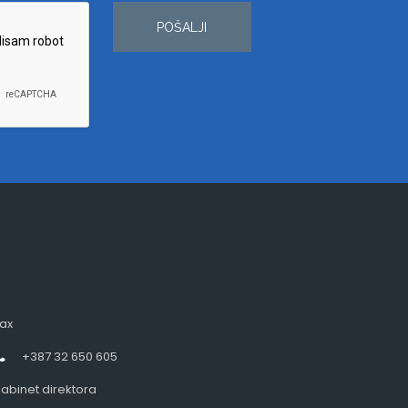
POŠALJI
ax
+387 32 650 605
abinet direktora