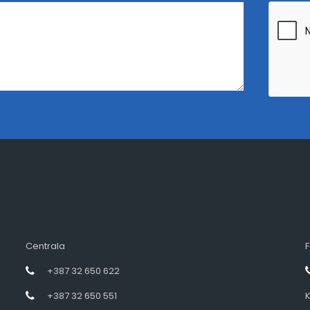
Centrala
F
+387 32 650 622
+387 32 650 551
K