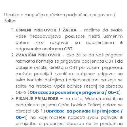
Ukratko o mogućim načinima podnošenja prigovora /
žalbe:
USMENI PRIGOVOR / ŽALBA
– molimo da svako
Vaše nezadovoljstvo pokušate riješiti usmenim
putem kroz razgovor sa uposlenicima ili
odgovornim osobama OBT.
ZVANIČNI PRIGOVOR
– ako želite da Vaš prigovor
razmatra Komisija za prigovore pacijenata OBT i da
dobijete odluku direktora OBT po vašem prigovoru,
možete podnijeti zvaničan, potpisan prigovor sa
svim kontakt detaljima i pojedinostima na koje se
žalite, na Protokol Opće bolnice Tešanj na obrascu
Ob-2 (
Obrazac za podnošenje prigovora / Ob-2
).
PISANJE PRIMJEDBE
–
na našoj Web stranici ili na
centralnom prijemu Opće bolnice Tešanj
nalaze se
obrasci Ob-1 (
Obrazac za pohvale ili primjedbe /
Ob-1
) na koje možete napisati svoju pohvalu ili
primjedbu
a popunjeni obrazac će te predati na