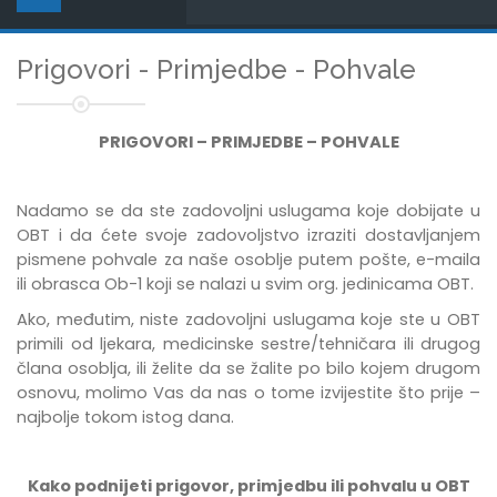
Prigovori - Primjedbe - Pohvale
PRIGOVORI – PRIMJEDBE – POHVALE
Nadamo se da ste zadovoljni uslugama koje dobijate u
OBT i da ćete svoje zadovoljstvo izraziti dostavljanjem
pismene pohvale za naše osoblje putem pošte, e-maila
ili obrasca Ob-1 koji se nalazi u svim org. jedinicama OBT.
Ako, međutim, niste zadovoljni uslugama koje ste u OBT
primili od ljekara, medicinske sestre/tehničara ili drugog
člana osoblja, ili želite da se žalite po bilo kojem drugom
osnovu, molimo Vas da nas o tome izvijestite što prije –
najbolje tokom istog dana.
Kako podnijeti prigovor, primjedbu ili pohvalu u OBT