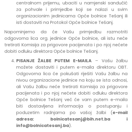
centralnom prijemu, ubaciti u namjenski sandučić
za pohvale i primjedbe
koji se nalazi u svim
organizacionim jedinicama Opće bolnice Tešanj
ili
isti dostaviti na Protokol Opće bolnice Tešanj.
Napominjemo da će Vašu primjedbu razmotriti
odgovorna lica org. jedinice Opće bolnice, ali istu neće
tretirati Komisija za prigovore pacijenata i po njoj nećete
dobiti odluku direktora Opće bolnice Tešanj.
PISANJE ŽALBE PUTEM E-MAILA
– Vašu žalbu
možete dostaviti i putem e-maila direktoru OBT.
Odgovorna lica će pokušati riješiti Vašu žalbu na
nivou organizacione jedinice na koju se ista odnosi,
ali Vašu žalbu neće tretirati Komisija za prigovore
pacijenata i po njoj nećete dobiti odluku direktora
Opće bolnice Tešanj već će vam putem e-maila
biti dostavljena informacija o postupanju i
poduzetim radnjama po vašoj žalbi (
e-mail
adresa:
bolnicatesanj@bih.net.ba
i
info@bolnicatesanj.ba
).