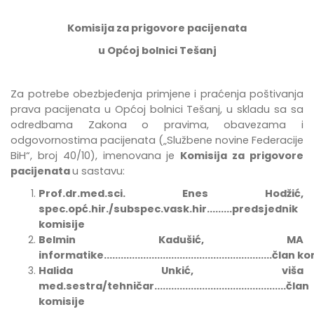
Komisija za prigovore pacijenata
u Općoj bolnici Tešanj
Za potrebe
obezbje
đ
enja
primjene
i
pra
ć
enja
po
š
tivanja
prava
pacijenata
u
Op
ć
oj
bolnici
Te
š
anj
,
u
skladu
sa
sa
odredbama Zakona o pravima, obavezama i
odgovornostima pacijenata
(„Službene novine Federacije
BiH“, broj 40/10),
imenovana
je
Komisija za prigovore
pacijenata
u sastavu:
Prof.dr.med.sci. Enes Hodžić,
spec.opć.hir./subspec.vask.hir.........predsjednik
komisije
Belmin Kadušić, MA
informatike............................................................član
Halida Unkić, viša
med.sestra/tehničar...............................................član
komisije