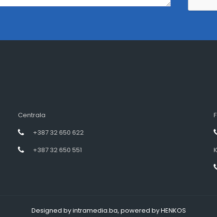
Centrala
F
+387 32 650 622
+387 32 650 551
K
Designed by intramedia.ba, powered by HENKOS