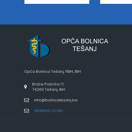
Opća Bolnica Tešanj, FBIH, BIH
Braće Pobrića 17,
74260 Tešanj, BiH
info@bolnicatesanj.ba
WEBMAIL LOGIN