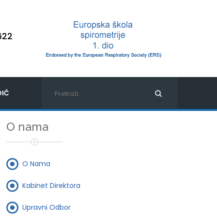
622
IČ
O nama
O Nama
Kabinet Direktora
Upravni Odbor