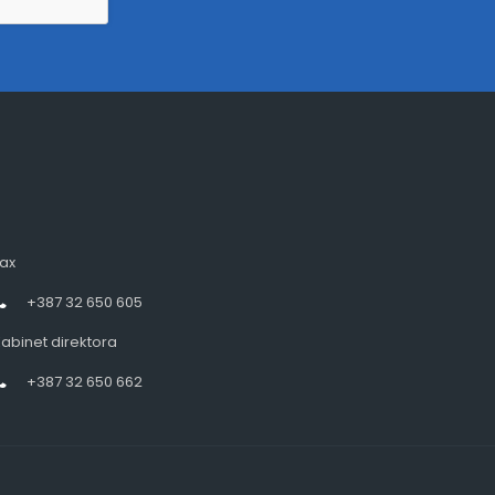
ax
+387 32 650 605
abinet direktora
+387 32 650 662