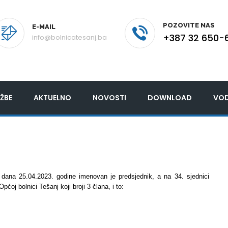
POZOVITE NAS
E-MAIL
+387 32 650-
info@bolnicatesanj.ba
ŽBE
AKTUELNO
NOVOSTI
DOWNLOAD
VOD
 dana 25.04.2023. godine imenovan je predsjednik, a na 34. sjednici
oj bolnici Tešanj koji broji 3 člana, i to: