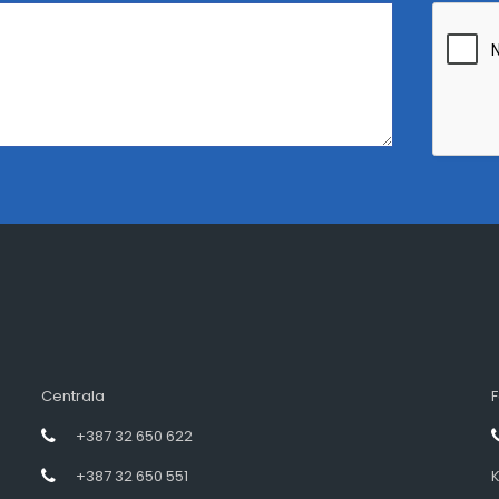
Centrala
F
+387 32 650 622
+387 32 650 551
K