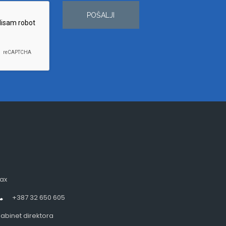
POŠALJI
ax
+387 32 650 605
abinet direktora