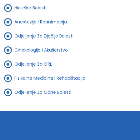
Hirurške Bolesti
Anestezija I Reanimacija
Odjeljenje Za Dječije Bolesti
Ginekologija I Akušerstvo
Odjeljenje Za ORL
Fizikalna Medicina I Rehabilitacija
Odjeljenje Za Očne Bolesti