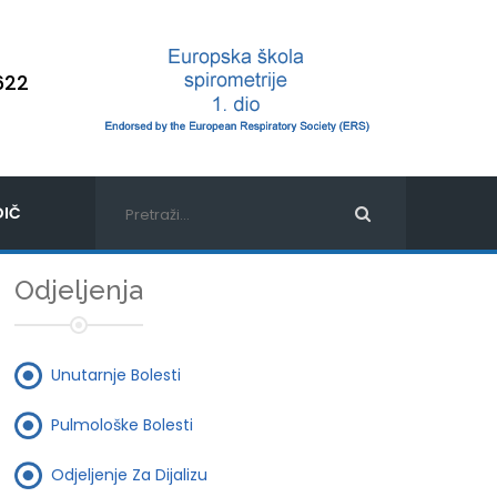
622
IČ
Odjeljenja
Unutarnje Bolesti
Pulmološke Bolesti
Odjeljenje Za Dijalizu